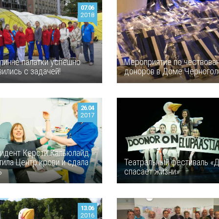
07.06
2018
ллинне палатки успешно
Мероприятие по чествова
вились с задачей!
доноров в Доме Черного
26.04
2017
идент Керсти Кальюлайд
тила Центр крови и сдала
Театральный фестиваль «
ь
спасает жизни»
13.06
2016