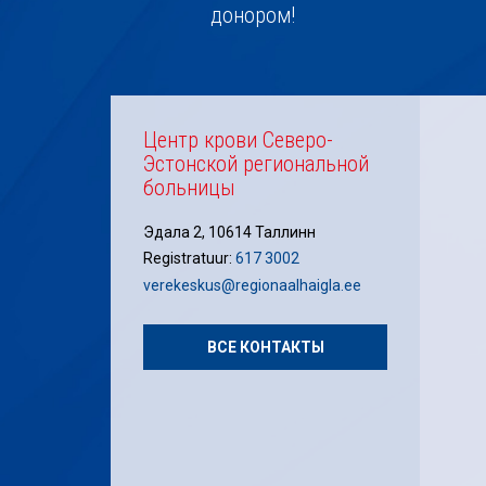
донором!
Центр крови Северо-
Эстонской региональной
больницы
Эдала 2, 10614 Таллинн
Registratuur:
617 3002
verekeskus@regionaalhaigla.ee
ВСЕ КОНТАКТЫ