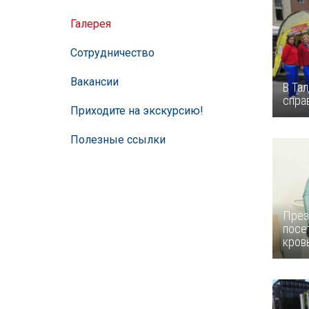
Галерея
Сотрудничество
Вакансии
В Та
спра
Приходите на экскурсию!
Полезные ссылки
През
посе
кров