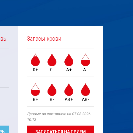
овь
Запасы крови
0+
0-
A+
A-
е
B+
B-
AB+
AB-
Данные по состоянию на 07.08.2026
10:12
РЬ
ЗАПИСАТЬСЯ НА ПРИЕМ