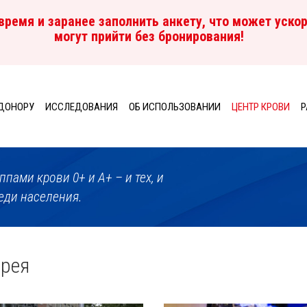
ремя и заранее заполнить анкету, что может ускор
могут прийти без бронирования!
ДОНОРУ
ИССЛЕДОВАНИЯ
ОБ ИСПОЛЬЗОВАНИИ
ЦЕНТР КРОВИ
P
пами крови 0+ и A+ – и тех, и
еди населения.
ерея