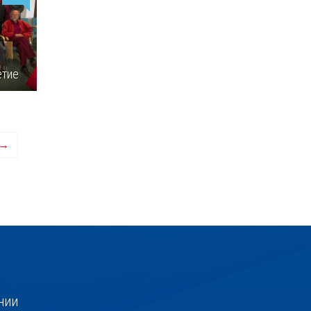
етие
 →
нии