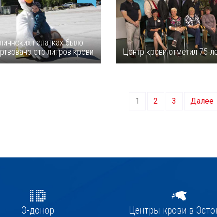
ллиннских палатках было
ртвовано сто литров крови
Центр крови отметил 75-л
1
2
3
Далее
Э-донор
Центры крови в Эсто