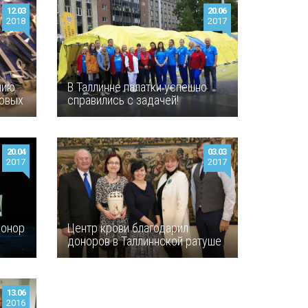
12.03
20.06
2018
2017
нию
В Таллинне палатки успешно
ловых
справились с задачей!
20.04
03.03
2017
2017
Донор
Центр крови благодарил
доноров в Таллиннской ратуше
13.06
2016