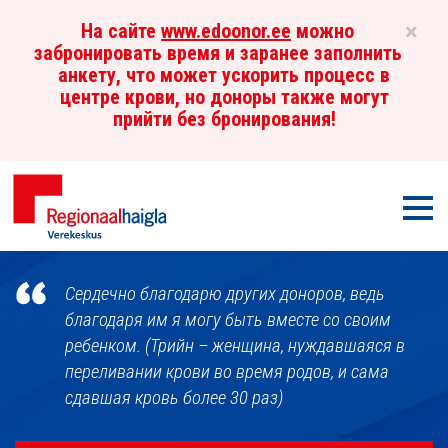
×
На сайте
www.edoonor.ee
можно
забронировать время и заранее заполнить
анкету, что может ускорить процесс в
центре крови, но доноры также могут
прийти без бронирования!
Мен
Центр
Сердечно благодарю других доноров, ведь
крови
благодаря им я могу быть вместе со своим
ребенком. (Трийн – женщина, нуждавшаяся в
переливании крови во время родов, и сама
сдавшая кровь более 30 раз)