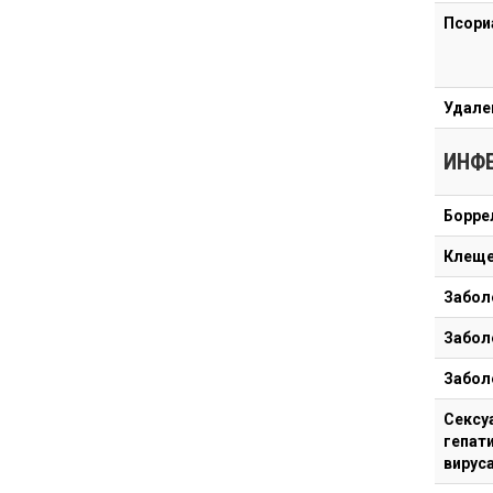
Псори
Удале
ИНФ
Борре
Клеще
Забол
Забол
Забол
Сексу
гепати
вирус