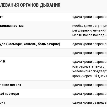
ЛЕВАНИЯ ОРГАНОВ ДЫХАНИЯ
ит
сдача крови разреше
иальная астма
необходимо регулярн
регулярного лечения 
месяц после последн
да (насморк, кашель, боль в горле)
сдача крови разреше
сдача крови разреше
-19
cдача крови разреше
или отрицательного т
человеком с подтвер
кровь через 14 дней 
ление легких
сдача крови разреше
ко) насморк
сдача крови разреше
рит
сдача крови разреше