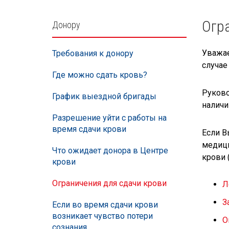
Külgpaani
Огра
Донору
navigatsioon
Уважае
Требования к донору
случае
Где можно сдать кровь?
Руково
График выездной бригады
наличи
Разрешение уйти с работы на
время сдачи крови
Если В
медици
Что ожидает донора в Центре
крови (
крови
Ограничения для сдачи крови
Л
З
Если во время сдачи крови
возникает чувство потери
О
сознания