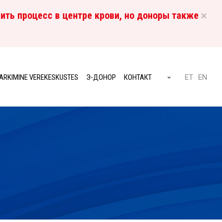
×
ить процесс в центре крови, но доноры также
RU
ARKIMINE VEREKESKUSTES
Э-ДОНОР
КОНТАКТ
ET
EN
Otsi