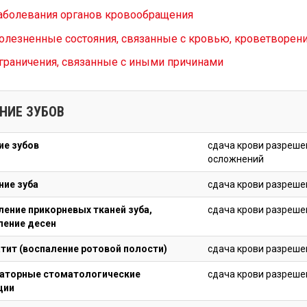
аболевания органов кровообращения
олезненные состояния, связанные с кровью, кроветворе
граничения, связанные с иными причинами
НИЕ ЗУБОВ
ие зубов
сдача крови разрешен
осложнений
ние зуба
сдача крови разреше
ление прикорневых тканей зуба,
сдача крови разреше
ление десен
тит (воспаление ротовой полости)
сдача крови разреше
аторные стоматологические
сдача крови разреше
ции