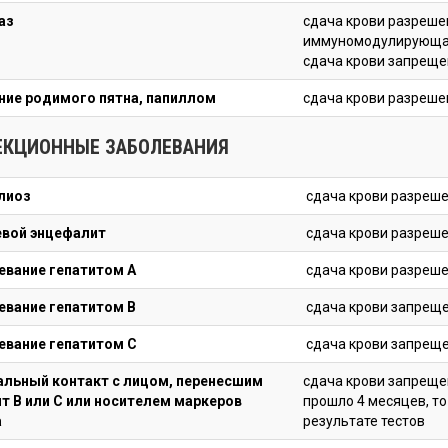
аз
сдача крови разрешен
иммуномодулирующая 
сдача крови запреще
ние родимого пятна, папиллом
сдача крови разреше
ЕКЦИОННЫЕ ЗАБОЛЕВАНИЯ
лиоз
сдача крови разреше
вой энцефалит
сдача крови разреше
евание гепатитом А
сдача крови разреше
евание гепатитом B
сдача крови запрещ
евание гепатитом C
сдача крови запрещ
альный контакт с лицом, перенесшим
сдача крови запрещен
т В или С или носителем маркеров
прошло 4 месяцев, т
а
результате тестов