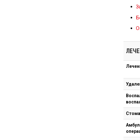
З
Б
О
ЛЕЧЕ
Лечен
Удале
Воспа
воспа
Стома
Амбул
опера