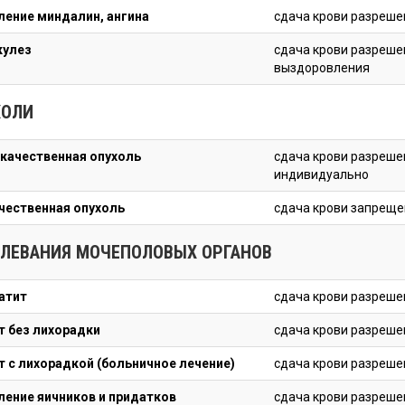
ление миндалин, ангина
сдача крови разреше
кулез
сдача крови разреше
выздоровления
ХОЛИ
качественная опухоль
сдача крови разреше
индивидуально
чественная опухоль
сдача крови запреще
ЛЕВАНИЯ МОЧЕПОЛОВЫХ ОРГАНОВ
атит
сдача крови разреше
т без лихорадки
сдача крови разреше
т с лихорадкой (больничное лечение)
сдача крови разреше
ление яичников и придатков
сдача крови разреше