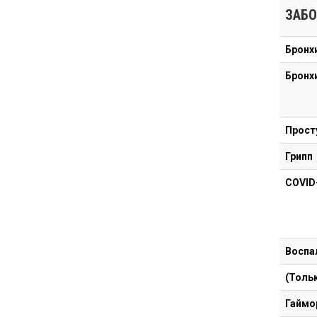
ЗАБО
Бронх
Бронх
Просту
Грипп
COVID
Воспа
(Толь
Гаймо