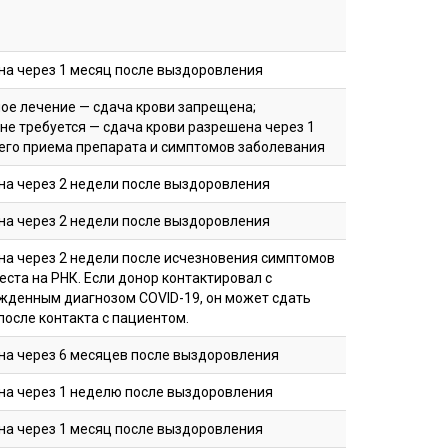
на через 1 месяц после выздоровления
ое лечение — сдача крови запрещена;
не требуется — сдача крови разрешена через 1
eго приемa препарата и симптомов заболевания
на через 2 недели после выздоровления
на через 2 недели после выздоровления
на через 2 недели после исчезновения симптомов
еста на РНК. Если донор контактировал с
жденным диагнозом COVID-19, он может сдать
после контакта с пациентом.
на через 6 месяцев после выздоровления
на через 1 неделю после выздоровления
на через 1 месяц после выздоровления