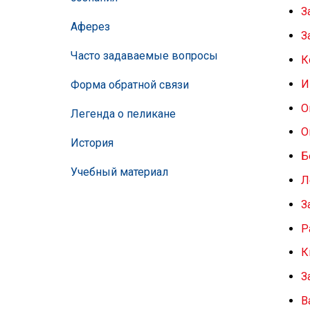
З
Аферез
З
Часто задаваемые вопросы
К
И
Форма обратной связи
О
Легенда о пеликане
О
История
Б
Учебный материал
Л
З
Р
К
З
В