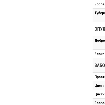
Воспа
Тубер
ОПУ
Добро
Злока
ЗАБО
Прост
Цисти
Цисти
Воспа