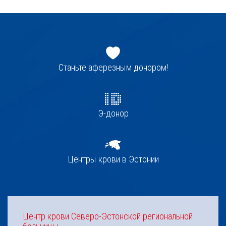
Jaluse
navigatsioon
Станьте аферезным донором!
Э-донор
Центры крови в Эстонии
Центр крови Северо-Эстонской региональной