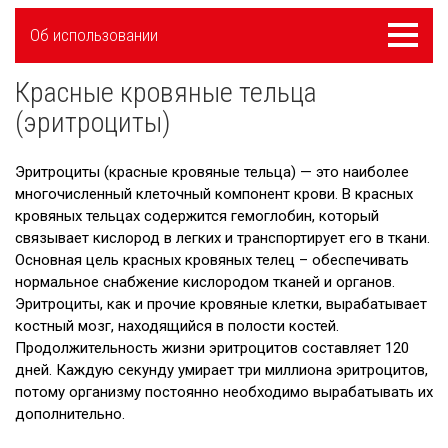
Külgpaani
Меню
Об использовании
navigatsioon
Красные кровяные тельца
Этапы использования крови
(эритроциты)
Красные кровяные тельца (эритроциты)
Эритроциты (красные кровяные тельца) — это наиболее
Кровяные пластинки (тромбоциты)
многочисленный клеточный компонент крови. В красных
кровяных тельцах содержится гемоглобин, который
Плазма
связывает кислород в легких и транспортирует его в ткани.
Основная цель красных кровяных телец – обеспечивать
О группах крови
нормальное снабжение кислородом тканей и органов.
Истории
Эритроциты, как и прочие кровяные клетки, вырабатывает
костный мозг, находящийся в полости костей.
Продолжительность жизни эритроцитов составляет 120
дней. Каждую секунду умирает три миллиона эритроцитов,
потому организму постоянно необходимо вырабатывать их
дополнительно.