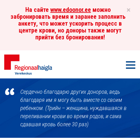
×
На сайте
www.edoonor.ee
можно
забронировать время и заранее заполнить
анкету, что может ускорить процесс в
центре крови, но доноры также могут
прийти без бронирования!
Мен
Центр
Сердечно благодарю других доноров, ведь
крови
благодаря им я могу быть вместе со своим
ребенком. (Трийн – женщина, нуждавшаяся в
переливании крови во время родов, и сама
сдавшая кровь более 30 раз)