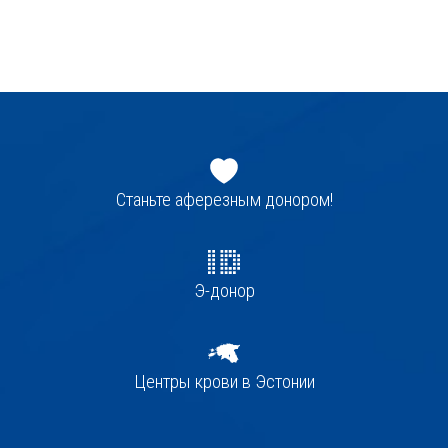
Jaluse
navigatsioon
Станьте аферезным донором!
Э-донор
Центры крови в Эстонии