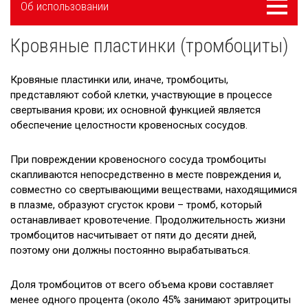
Меню
Об использовании
navigatsioon
Кровяные пластинки (тромбоциты)
Этапы использования крови
Красные кровяные тельца (эритроциты)
Кровяные пластинки или, иначе, тромбоциты,
представляют собой клетки, участвующие в процессе
Кровяные пластинки (тромбоциты)
свертывания крови; их основной функцией является
обеспечение целостности кровеносных сосудов.
Плазма
При повреждении кровеносного сосуда тромбоциты
О группах крови
скапливаются непосредственно в месте повреждения и,
Истории
совместно со свертывающими веществами, находящимися
в плазме, образуют сгусток крови – тромб, который
останавливает кровотечение. Продолжительность жизни
тромбоцитов насчитывает от пяти до десяти дней,
поэтому они должны постоянно вырабатываться.
Доля тромбоцитов от всего объема крови составляет
менее одного процента (около 45% занимают эритроциты