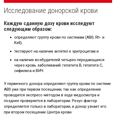
navigatsioon
Исследование донорской крови
Исследование донорской крови
Ложноположительные результаты
Каждую сданную дозу крови исследуют
следующим образом:
Вирусные заболевания
определяют группу крови по системам (АВ0, Rh- и
Kell);
тестируют на наличие антител к эритроцитам и
на наличие возбудителей четырех передающихся
через кровь заболеваний: гепатита В, гепатита С,
сифилиса и ВИЧ.
У первичного донора определяют группу крови по системе
АВ0 уже при первом посещении, так как определение
проводится экспресс-методом в ходе медосмотра и
позднее проверяется в лаборатории. Резус-фактор
определяется только в лаборатории, и донор узнает его
при втором посещении Центра крови.