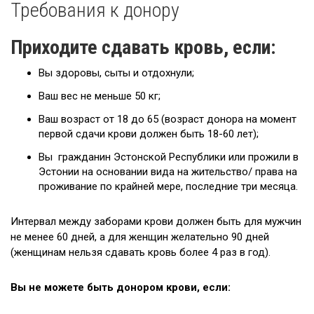
Требования к донору
Требования к донору
Где можно сдать кровь?
Приходите сдавать кровь
, если:
График выездной бригады
Вы здоровы, сыты и отдохнули;
Ваш вес не меньше 50 кг;
Разрешение уйти с работы на время сдачи крови
Ваш возраст от 18 до 65 (возраст донора на момент
Что ожидает донора в Центре крови
первой сдачи крови должен быть 18-60 лет);
Ограничения для сдачи крови
Вы гражданин Эстонской Pеспублики или прожили в
Эстонии на основании вида на жительство/ права на
Если во время сдачи крови возникает чувство потери
проживание по крайней мере, последние три месяца.
сознания
Интервал между заборами крови должен быть для мужчин
Аферез
не менее 60 дней, а для женщин желательно 90 дней
(женщинам нельзя сдавать кровь более 4 раз в год).
Часто задаваемые вопросы
Форма обратной связи
Вы не можете быть донором крови, если: