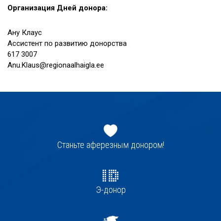
Организация Дней донора:
Ану Клаус
Aссистент по развитию донорства
617 3007
Anu.Klaus@regionaalhaigla.ee
Jaluse
navigatsioon
Станьте аферезным донором!
Э-донор