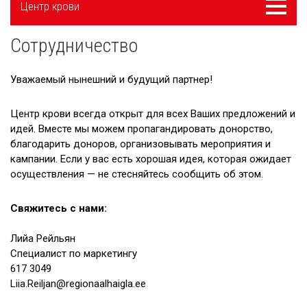
Меню
Центр крови
navigatsioon
Сотрудничество
Новости
Галерея
Уважаемый нынешний и будущий партнер!
Сотрудничество
Центр крови всегда открыт для всех Ваших предложений и
идей. Вместе мы можем пропагандировать донорство,
Вакансии
благодарить доноров, организовывать мероприятия и
кампании. Если у вас есть хорошая идея, которая ожидает
Приходите на экскурсию!
осуществления — не стесняйтесь сообщить об этом.
Полезные ссылки
Свяжитесь с нами:
Лийа Рейльян
Специалист по маркетингу
617 3049
Liia.Reiljan@regionaalhaigla.ee