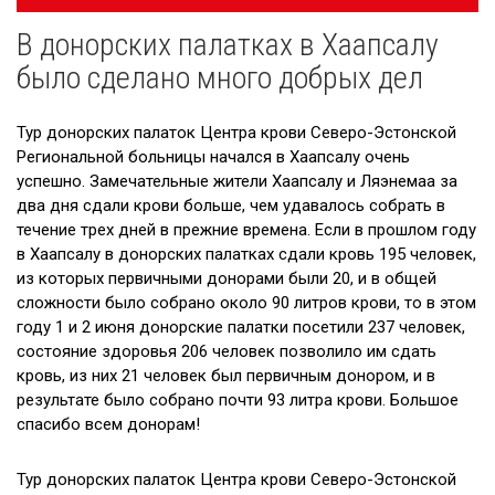
navigatsioon
В донорских палатках в Хаапсалу
Новости
было сделано много добрых дел
Галерея
Тур донорских палаток Центра крови Северо-Эстонской
Сотрудничество
Региональной больницы начался в Хаапсалу очень
успешно. Замечательные жители Хаапсалу и Ляэнемаа за
Вакансии
два дня сдали крови больше, чем удавалось собрать в
течение трех дней в прежние времена. Если в прошлом году
Приходите на экскурсию!
в Хаапсалу в донорских палатках сдали кровь 195 человек,
Полезные ссылки
из которых первичными донорами были 20, и в общей
сложности было собрано около 90 литров крови, то в этом
году 1 и 2 июня донорские палатки посетили 237 человек,
состояние здоровья 206 человек позволило им сдать
кровь, из них 21 человек был первичным донором, и в
результате было собрано почти 93 литра крови. Большое
спасибо всем донорам!
Тур донорских палаток Центра крови Северо-Эстонской