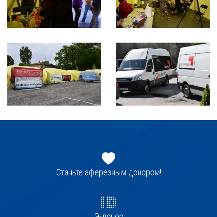
Jaluse
navigatsioon
Станьте аферезным донором!
Э-донор