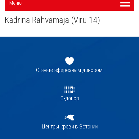
Меню
Меню
navigatsioon
Kadrina Rahvamaja (Viru 14)
Jaluse
navigatsioon
Станьте аферезным донором!
Э-донор
Центры крови в Эстонии