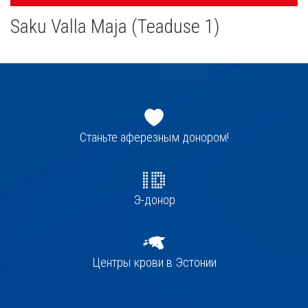
navigatsioon
Saku Valla Maja (Teaduse 1)
Jaluse
navigatsioon
Станьте аферезным донором!
Э-донор
Центры крови в Эстонии