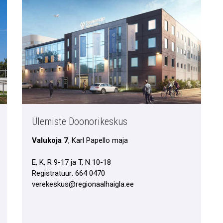
Ülemiste Doonorikeskus
Valukoja 7
, Karl Papello maja
E, K, R 9-17 ja T, N 10-18
Registratuur: 664 0470
verekeskus@regionaalhaigla.ee