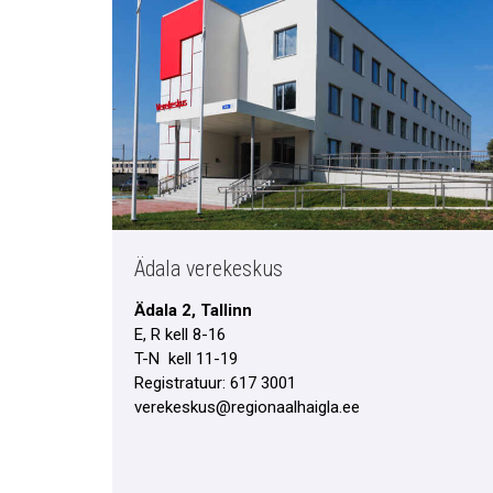
Ädala verekeskus
Ädala 2, Tallinn
E, R kell 8-16
T-N kell 11-19
Registratuur: 617 3001
verekeskus@regionaalhaigla.ee