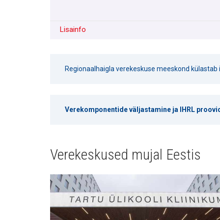
Lisainfo
Regionaalhaigla verekeskuse meeskond külastab ig
Verekomponentide väljastamine ja IHRL proovi
Verekeskused mujal Eestis