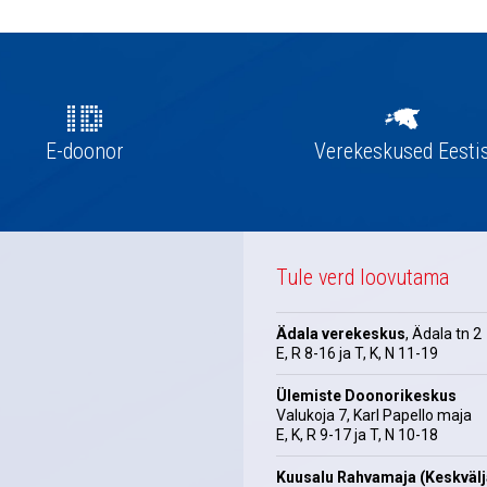
E-doonor
Verekeskused Eesti
Tule verd loovutama
Ädala verekeskus
, Ädala tn 2
E, R 8-16 ja T, K, N 11-19
Ülemiste Doonorikeskus
Valukoja 7, Karl Papello maja
E, K, R 9-17 ja T, N 10-18
Kuusalu Rahvamaja (Keskväl