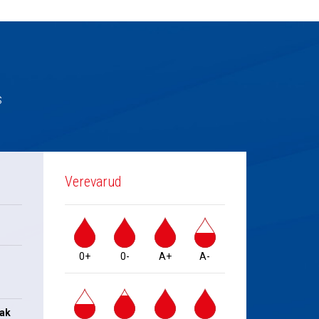
s
Verevarud
0+
0-
A+
A-
jak