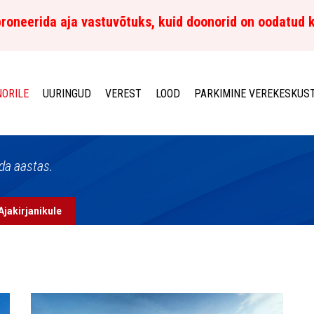
roneerida aja vastuvõtuks, kuid doonorid on oodatud 
ORILE
UURINGUD
VEREST
LOOD
PARKIMINE VEREKESKUS
rda aastas.
Ajakirjanikule