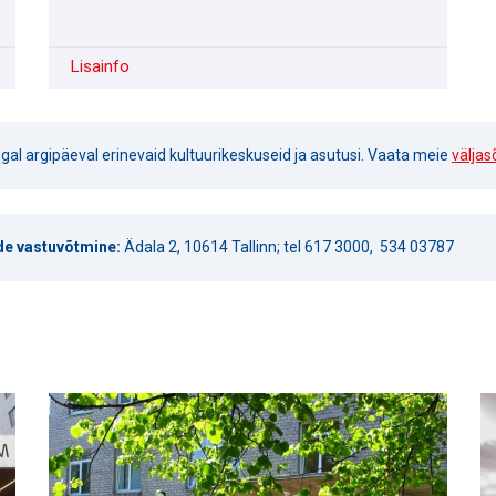
Lisainfo
al argipäeval erinevaid kultuurikeskuseid ja asutusi. Vaata meie
väljas
de vastuvõtmine
:
Ädala 2, 10614 Tallinn; tel 617 3000, 534 03787