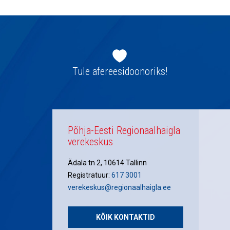
Jaluse
navigatsioon
Tule afereesidoonoriks!
Põhja-Eesti Regionaalhaigla
verekeskus
Ädala tn 2, 10614 Tallinn
Registratuur:
617 3001
verekeskus@regionaalhaigla.ee
KÕIK KONTAKTID