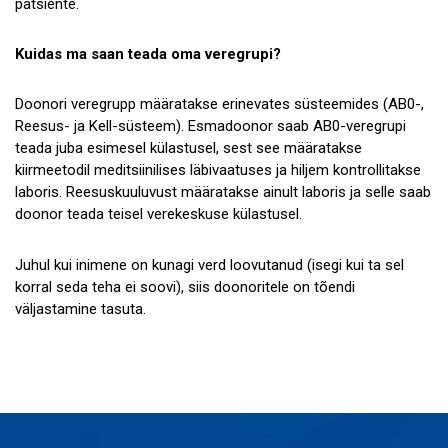
patsiente.
Kuidas ma saan teada oma veregrupi?
Doonori veregrupp määratakse erinevates süsteemides (AB0-,
Reesus- ja Kell-süsteem). Esmadoonor saab AB0-veregrupi
teada juba esimesel külastusel, sest see määratakse
kiirmeetodil meditsiinilises läbivaatuses ja hiljem kontrollitakse
laboris. Reesuskuuluvust määratakse ainult laboris ja selle saab
doonor teada teisel verekeskuse külastusel.
Juhul kui inimene on kunagi verd loovutanud (isegi kui ta sel
korral seda teha ei soovi), siis doonoritele on tõendi
väljastamine tasuta.