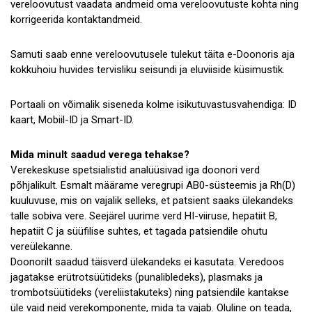
vereloovutust vaadata andmeid oma vereloovutuste kohta ning
korrigeerida kontaktandmeid.
Samuti saab enne vereloovutusele tulekut täita e-Doonoris aja
kokkuhoiu huvides tervisliku seisundi ja eluviiside küsimustik.
Portaali on võimalik siseneda kolme isikutuvastusvahendiga: ID
kaart, Mobiil-ID ja Smart-ID.
Mida minult saadud verega tehakse?
Verekeskuse spetsialistid analüüsivad iga doonori verd
põhjalikult. Esmalt määrame veregrupi AB0-süsteemis ja Rh(D)
kuuluvuse, mis on vajalik selleks, et patsient saaks ülekandeks
talle sobiva vere. Seejärel uurime verd HI-viiruse, hepatiit B,
hepatiit C ja süüfilise suhtes, et tagada patsiendile ohutu
vereülekanne.
Doonorilt saadud täisverd ülekandeks ei kasutata. Veredoos
jagatakse erütrotsüütideks (punalibledeks), plasmaks ja
trombotsüütideks (vereliistakuteks) ning patsiendile kantakse
üle vaid neid verekomponente, mida ta vajab. Oluline on teada,