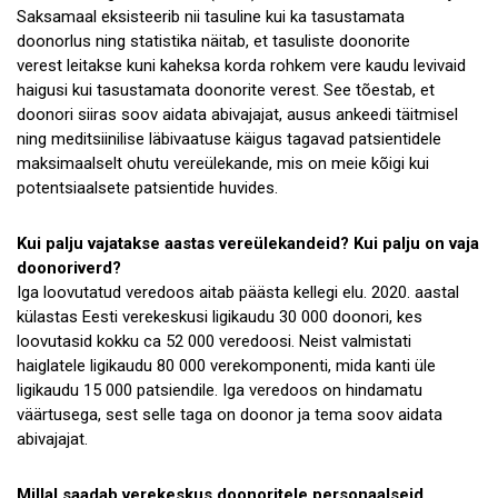
Saksamaal eksisteerib nii tasuline kui ka tasustamata
Ajalugu
doonorlus ning statistika näitab, et tasuliste doonorite
verest leitakse kuni kaheksa korda rohkem vere kaudu levivaid
Õppematerjal
haigusi kui tasustamata doonorite verest. See tõestab, et
Verekond
doonori siiras soov aidata abivajajat, ausus ankeedi täitmisel
ning meditsiinilise läbivaatuse käigus tagavad patsientidele
maksimaalselt ohutu vereülekande, mis on meie kõigi kui
potentsiaalsete patsientide huvides.
Kui palju vajatakse aastas vereülekandeid? Kui palju on vaja
doonoriverd?
Iga loovutatud veredoos aitab päästa kellegi elu. 2020. aastal
külastas Eesti verekeskusi ligikaudu 30 000 doonori, kes
loovutasid kokku ca 52 000 veredoosi. Neist valmistati
haiglatele ligikaudu 80 000 verekomponenti, mida kanti üle
ligikaudu 15 000 patsiendile. Iga veredoos on hindamatu
väärtusega, sest selle taga on doonor ja tema soov aidata
abivajajat.
Millal saadab verekeskus doonoritele personaalseid