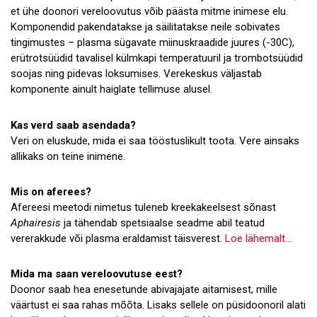
et ühe doonori vereloovutus võib päästa mitme inimese elu.
Komponendid pakendatakse ja säilitatakse neile sobivates
tingimustes – plasma sügavate miinuskraadide juures (-30C),
erütrotsüüdid tavalisel külmkapi temperatuuril ja trombotsüüdid
soojas ning pidevas loksumises. Verekeskus väljastab
komponente ainult haiglate tellimuse alusel.
Kas verd saab asendada?
Veri on eluskude, mida ei saa tööstuslikult toota. Vere ainsaks
allikaks on teine inimene.
Mis on aferees?
Afereesi meetodi nimetus tuleneb kreekakeelsest sõnast
Aphairesis
ja tähendab spetsiaalse seadme abil teatud
vererakkude või plasma eraldamist täisverest.
Loe lähemalt…
Mida ma saan vereloovutuse eest?
Doonor saab hea enesetunde abivajajate aitamisest, mille
väärtust ei saa rahas mõõta. Lisaks sellele on püsidoonoril alati