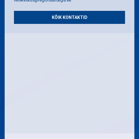
verekeskus@regionaalhaigla.ee
KÕIK KONTAKTID