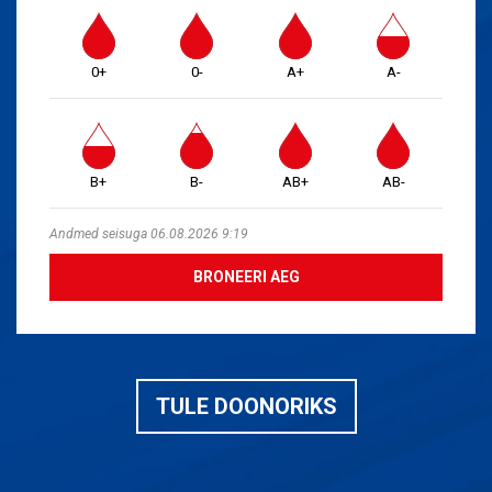
0+
0-
A+
A-
B+
B-
AB+
AB-
Andmed seisuga 06.08.2026 9:19
BRONEERI AEG
TULE DOONORIKS