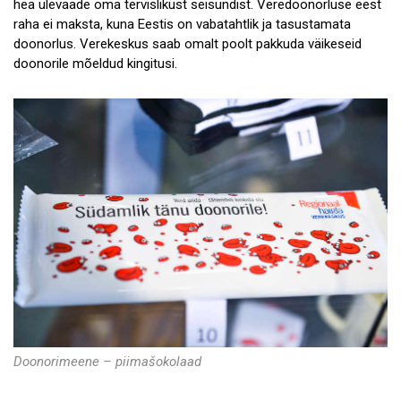
hea ülevaade oma tervislikust seisundist. Veredoonorluse eest
raha ei maksta, kuna Eestis on vabatahtlik ja tasustamata
doonorlus. Verekeskus saab omalt poolt pakkuda väikeseid
doonorile mõeldud kingitusi.
Doonorimeene – piimašokolaad