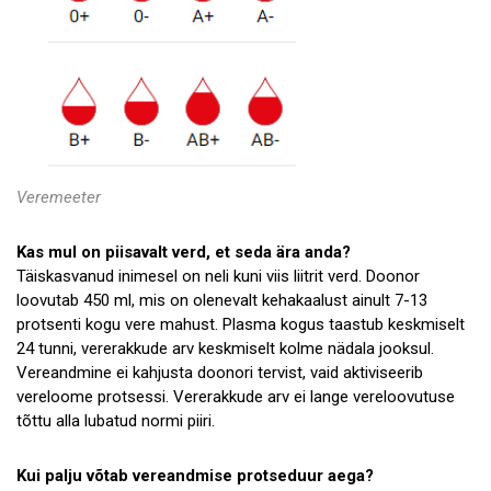
Veremeeter
Kas mul on piisavalt verd, et seda ära anda?
Täiskasvanud inimesel on neli kuni viis liitrit verd. Doonor
loovutab 450 ml, mis on olenevalt kehakaalust ainult 7-13
protsenti kogu vere mahust. Plasma kogus taastub keskmiselt
24 tunni, vererakkude arv keskmiselt kolme nädala jooksul.
Vereandmine ei kahjusta doonori tervist, vaid aktiviseerib
vereloome protsessi. Vererakkude arv ei lange vereloovutuse
tõttu alla lubatud normi piiri.
Kui palju võtab vereandmise protseduur aega?