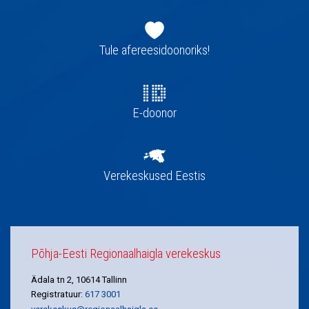
Jaluse
navigatsioon
Tule afereesidoonoriks!
E-doonor
Verekeskused Eestis
Põhja-Eesti Regionaalhaigla verekeskus
Ädala tn 2, 10614 Tallinn
Registratuur:
617 3001