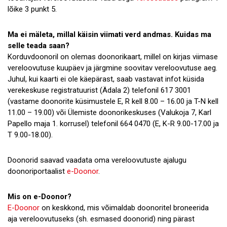
lõike 3 punkt 5.
Ma ei mäleta, millal käisin viimati verd andmas. Kuidas ma
selle teada saan?
Korduvdoonoril on olemas doonorikaart, millel on kirjas viimase
vereloovutuse kuupäev ja järgmine soovitav vereloovutuse aeg.
Juhul, kui kaarti ei ole käepärast, saab vastavat infot küsida
verekeskuse registratuurist (Ädala 2) telefonil 617 3001
(vastame doonorite küsimustele E, R kell 8.00 – 16.00 ja T-N kell
11.00 – 19.00) või Ülemiste doonorikeskuses (Valukoja 7, Karl
Papello maja 1. korrusel) telefonil 664 0470 (E, K-R 9.00-17.00 ja
T 9.00-18.00).
Doonorid saavad vaadata oma vereloovutuste ajalugu
doonoriportaalist
e-Doonor
.
Mis on e-Doonor?
E-Doonor
on keskkond, mis võimaldab doonoritel broneerida
aja vereloovutuseks (sh. esmased doonorid) ning pärast