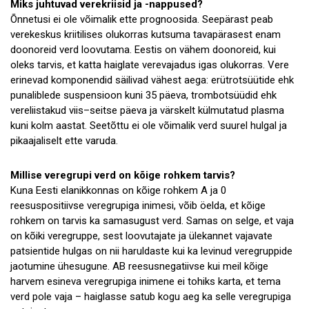
Miks juhtuvad verekriisid ja -nappused?
Õnnetusi ei ole võimalik ette prognoosida. Seepärast peab
verekeskus kriitilises olukorras kutsuma tavapärasest enam
doonoreid verd loovutama. Eestis on vähem doonoreid, kui
oleks tarvis, et katta haiglate verevajadus igas olukorras. Vere
erinevad komponendid säilivad vähest aega: erütrotsüütide ehk
punaliblede suspensioon kuni 35 päeva, trombotsüüdid ehk
vereliistakud viis–seitse päeva ja värskelt külmutatud plasma
kuni kolm aastat. Seetõttu ei ole võimalik verd suurel hulgal ja
pikaajaliselt ette varuda.
Millise veregrupi verd on kõige rohkem tarvis?
Kuna Eesti elanikkonnas on kõige rohkem A ja 0
reesuspositiivse veregrupiga inimesi, võib öelda, et kõige
rohkem on tarvis ka samasugust verd. Samas on selge, et vaja
on kõiki veregruppe, sest loovutajate ja ülekannet vajavate
patsientide hulgas on nii haruldaste kui ka levinud veregruppide
jaotumine ühesugune. AB reesusnegatiivse kui meil kõige
harvem esineva veregrupiga inimene ei tohiks karta, et tema
verd pole vaja – haiglasse satub kogu aeg ka selle veregrupiga