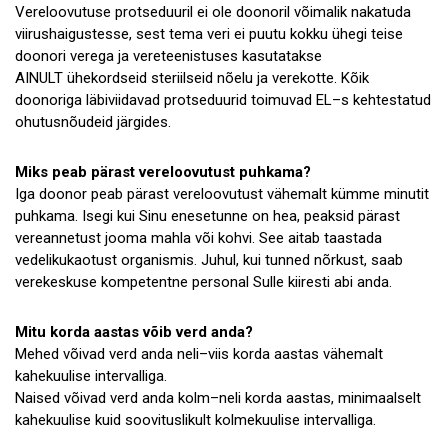
Vereloovutuse protseduuril ei ole doonoril võimalik nakatuda
viirushaigustesse, sest tema veri ei puutu kokku ühegi teise
doonori verega ja vereteenistuses kasutatakse
AINULT ühekordseid steriilseid nõelu ja verekotte. Kõik
doonoriga läbiviidavad protseduurid toimuvad EL–s kehtestatud
ohutusnõudeid järgides.
Miks peab pärast vereloovutust puhkama?
Iga doonor peab pärast vereloovutust vähemalt kümme minutit
puhkama. Isegi kui Sinu enesetunne on hea, peaksid pärast
vereannetust jooma mahla või kohvi. See aitab taastada
vedelikukaotust organismis. Juhul, kui tunned nõrkust, saab
verekeskuse kompetentne personal Sulle kiiresti abi anda.
Mitu korda aastas võib verd anda?
Mehed võivad verd anda neli–viis korda aastas vähemalt
kahekuulise intervalliga.
Naised võivad verd anda kolm–neli korda aastas, minimaalselt
kahekuulise kuid soovituslikult kolmekuulise intervalliga.