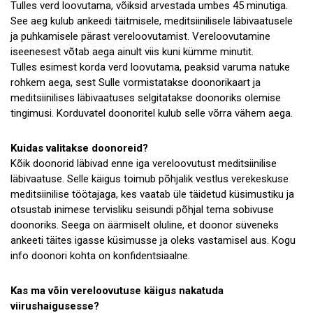
Tulles verd loovutama, võiksid arvestada umbes 45 minutiga.
See aeg kulub ankeedi täitmisele, meditsiinilisele läbivaatusele
ja puhkamisele pärast vereloovutamist. Vereloovutamine
iseenesest võtab aega ainult viis kuni kümme minutit.
Tulles esimest korda verd loovutama, peaksid varuma natuke
rohkem aega, sest Sulle vormistatakse doonorikaart ja
meditsiinilises läbivaatuses selgitatakse doonoriks olemise
tingimusi. Korduvatel doonoritel kulub selle võrra vähem aega.
Kuidas valitakse doonoreid?
Kõik doonorid läbivad enne iga vereloovutust meditsiinilise
läbivaatuse. Selle käigus toimub põhjalik vestlus verekeskuse
meditsiinilise töötajaga, kes vaatab üle täidetud küsimustiku ja
otsustab inimese tervisliku seisundi põhjal tema sobivuse
doonoriks. Seega on äärmiselt oluline, et doonor süveneks
ankeeti täites igasse küsimusse ja oleks vastamisel aus. Kogu
info doonori kohta on konfidentsiaalne.
Kas ma võin vereloovutuse käigus nakatuda
viirushaigusesse?