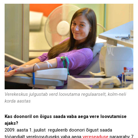
Verekeskus julgustab verd loovutama regulaarselt, kolm-neli
korda aastas
Kas doonoril on õigus saada vaba aega vere loovutamise
ajaks?
2009. aasta 1. juulist reguleerib doonori õigust saada
tööandjalt vereloovutuseks vaba aega
vereseaduse
paragrahv 7