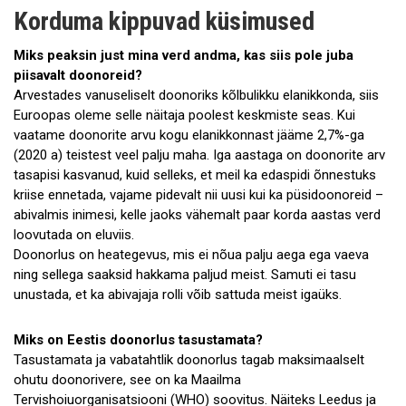
Nõuded doonorile
Korduma kippuvad küsimused
Parkimine verekeskustes
Miks peaksin just mina verd andma, kas siis pole juba
piisavalt doonoreid?
Kus loovutada?
Arvestades vanuseliselt doonoriks kõlbulikku elanikkonda, siis
Euroopas oleme selle näitaja poolest keskmiste seas. Kui
Doonori töölt ära lubamine
vaatame doonorite arvu kogu elanikkonnast jääme 2,7%-ga
(2020 a) teistest veel palju maha. Iga aastaga on doonorite arv
Teekond verekeskuses
tasapisi kasvanud, kuid selleks, et meil ka edaspidi õnnestuks
kriise ennetada, vajame pidevalt nii uusi kui ka püsidoonoreid –
Vereloovutamise piirangud
abivalmis inimesi, kelle jaoks vähemalt paar korda aastas verd
loovutada on eluviis.
Kui vereloovutusel tekib minestustunne
Doonorlus on heategevus, mis ei nõua palju aega ega vaeva
PLASMADOONORLUS
ning sellega saaksid hakkama paljud meist. Samuti ei tasu
unustada, et ka abivajaja rolli võib sattuda meist igaüks.
KKK
Miks on Eestis doonorlus tasustamata?
Saada tagasiside
Tasustamata ja vabatahtlik doonorlus tagab maksimaalselt
ohutu doonorivere, see on ka Maailma
Legend pelikanist
Tervishoiuorganisatsiooni (WHO) soovitus. Näiteks Leedus ja