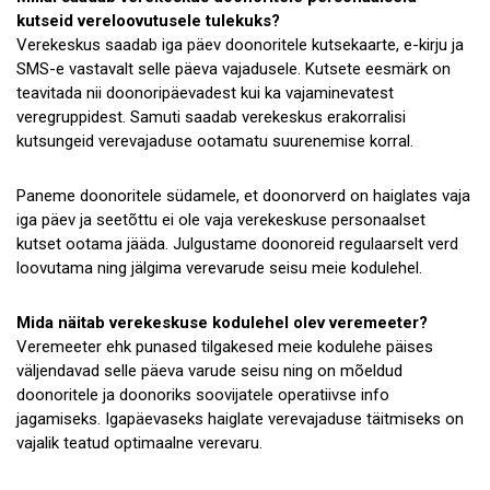
kutseid vereloovutusele tulekuks?
Verekeskus saadab iga päev doonoritele kutsekaarte, e-kirju ja
SMS-e vastavalt selle päeva vajadusele. Kutsete eesmärk on
teavitada nii doonoripäevadest kui ka vajaminevatest
veregruppidest. Samuti saadab verekeskus erakorralisi
kutsungeid verevajaduse ootamatu suurenemise korral.
Paneme doonoritele südamele, et doonorverd on haiglates vaja
iga päev ja seetõttu ei ole vaja verekeskuse personaalset
kutset ootama jääda. Julgustame doonoreid regulaarselt verd
loovutama ning jälgima verevarude seisu meie kodulehel.
Mida näitab verekeskuse kodulehel olev veremeeter?
Veremeeter ehk punased tilgakesed meie kodulehe päises
väljendavad selle päeva varude seisu ning on mõeldud
doonoritele ja doonoriks soovijatele operatiivse info
jagamiseks. Igapäevaseks haiglate verevajaduse täitmiseks on
vajalik teatud optimaalne verevaru.