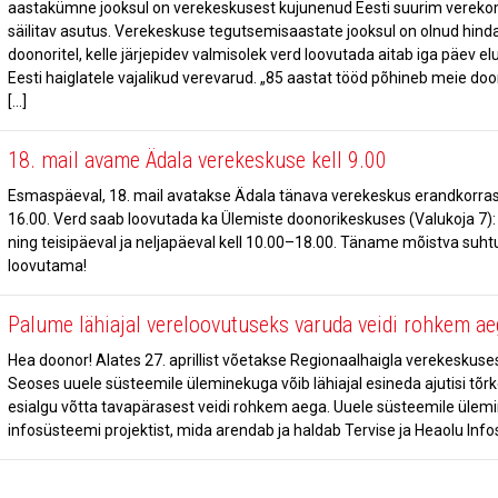
aastakümne jooksul on verekeskusest kujunenud Eesti suurim vereko
säilitav asutus. Verekeskuse tegutsemisaastate jooksul on olnud hind
doonoritel, kelle järjepidev valmisolek verd loovutada aitab iga päev el
Eesti haiglatele vajalikud verevarud. „85 aastat tööd põhineb meie d
[…]
18. mail avame Ädala verekeskuse kell 9.00
Esmaspäeval, 18. mail avatakse Ädala tänava verekeskus erandkorras k
16.00. Verd saab loovutada ka Ülemiste doonorikeskuses (Valukoja 7):
ning teisipäeval ja neljapäeval kell 10.00–18.00. Täname mõistva suh
loovutama!
Palume lähiajal vereloovutuseks varuda veidi rohkem ae
Hea doonor! Alates 27. aprillist võetakse Regionaalhaigla verekeskuses
Seoses uuele süsteemile üleminekuga võib lähiajal esineda ajutisi tõr
esialgu võtta tavapärasest veidi rohkem aega. Uuele süsteemile ülemine
infosüsteemi projektist, mida arendab ja haldab Tervise ja Heaolu Info