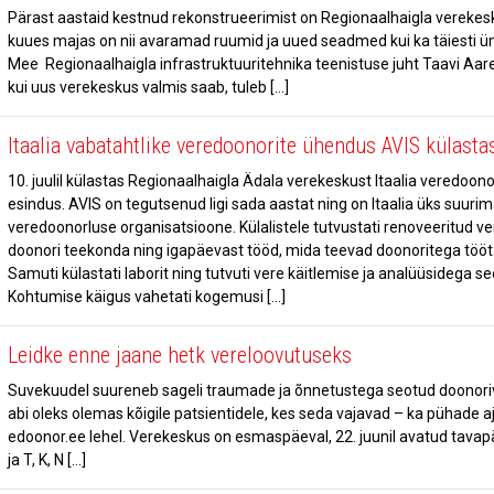
Pärast aastaid kestnud rekonstrueerimist on Regionaalhaigla verekes
kuues majas on nii avaramad ruumid ja uued seadmed kui ka täiesti üm
Mee Regionaalhaigla infrastruktuuritehnika teenistuse juht Taavi Aar
kui uus verekeskus valmis saab, tuleb […]
Itaalia vabatahtlike veredoonorite ühendus AVIS külasta
10. juulil külastas Regionaalhaigla Ädala verekeskust Itaalia veredoo
esindus. AVIS on tegutsenud ligi sada aastat ning on Itaalia üks suurim
veredoonorluse organisatsioone. Külalistele tutvustati renoveeritud v
doonori teekonda ning igapäevast tööd, mida teevad doonoritega tööta
Samuti külastati laborit ning tutvuti vere käitlemise ja analüüsidega s
Kohtumise käigus vahetati kogemusi […]
Leidke enne jaane hetk vereloovutuseks
Suvekuudel suureneb sageli traumade ja õnnetustega seotud doonorive
abi oleks olemas kõigile patsientidele, kes seda vajavad – ka pühade 
edoonor.ee lehel. Verekeskus on esmaspäeval, 22. juunil avatud tavapä
ja T, K, N […]