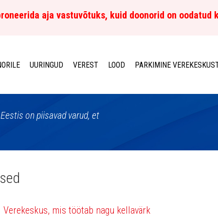
roneerida aja vastuvõtuks, kuid doonorid on oodatud 
ORILE
UURINGUD
VEREST
LOOD
PARKIMINE VEREKESKUS
Eestis on piisavad varud, et
ised
Verekeskus, mis töötab nagu kellavärk