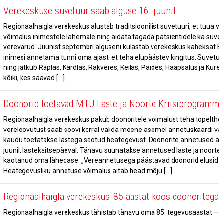
Verekeskuse suvetuur saab alguse 16. juunil
Regionaalhaigla verekeskus alustab traditsioonilist suvetuuri, et tuua
võimalus inimestele lähemale ning aidata tagada patsientidele ka suv
verevarud. Juunist septembri alguseni külastab verekeskus kaheksat E
inimesi annetama tunni oma ajast, et teha elupäästev kingitus. Suvet
ning jätkub Raplas, Kärdlas, Rakveres, Keilas, Paides, Haapsalus ja Ku
kõiki, kes saavad […]
Doonorid toetavad MTÜ Laste ja Noorte Kriisiprogramm
Regionaalhaigla verekeskus pakub doonoritele võimalust teha topelth
vereloovutust saab soovi korral valida meene asemel annetuskaardi vä
kaudu toetatakse lastega seotud heategevust. Doonorite annetused ant
juunil, lastekaitsepäeval. Tänavu suunatakse annetused laste ja noort
kaotanud oma lähedase. „Vereannetusega päästavad doonorid elusid 
Heategevusliku annetuse võimalus aitab head mõju […]
Regionaalhaigla verekeskus: 85 aastat koos doonoritega
Regionaalhaigla verekeskus tähistab tänavu oma 85. tegevusaastat –