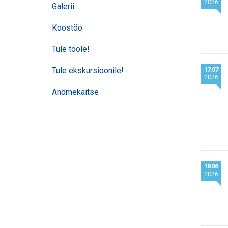
2026
Galerii
Koostöö
Tule tööle!
Tule ekskursioonile!
17.07
2026
Andmekaitse
18.06
2026