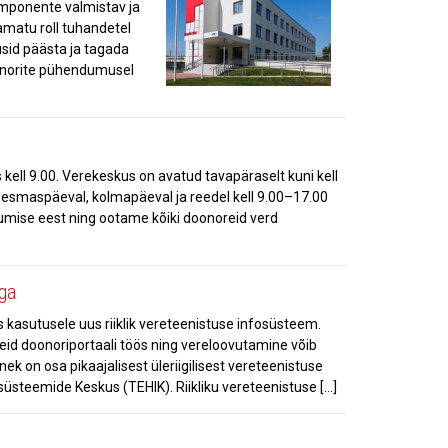
mponente valmistav ja
amatu roll tuhandetel
usid päästa ja tagada
oonorite pühendumusel
ell 9.00. Verekeskus on avatud tavapäraselt kuni kell
 esmaspäeval, kolmapäeval ja reedel kell 9.00–17.00
tumise eest ning ootame kõiki doonoreid verd
ga
 kasutusele uus riiklik vereteenistuse infosüsteem.
keid doonoriportaali töös ning vereloovutamine võib
k on osa pikaajalisest üleriigilisest vereteenistuse
süsteemide Keskus (TEHIK). Riikliku vereteenistuse […]