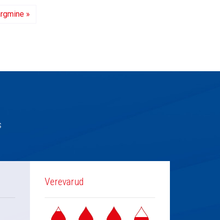
rgmine »
s
Verevarud