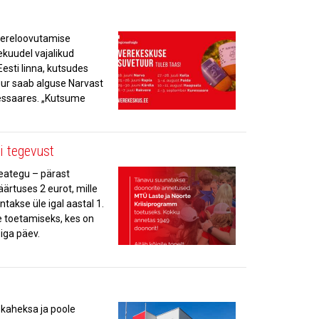
 vereloovutamise
ekuudel vajalikud
esti linna, kutsudes
uur saab alguse Narvast
ressaares. „Kutsume
i tegevust
eategu – pärast
ärtuses 2 eurot, mille
akse üle igal aastal 1.
e toetamiseks, kes on
iga päev.
 kaheksa ja poole