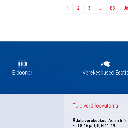
1
2
3
…
83
Jä
E-doonor
Verekeskused Eesti
Tule verd loovutama
Ädala verekeskus
, Ädala tn 2
E, R 8-16 ja T, K, N 11-19