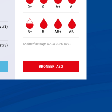
0+
0-
A+
A-
ti 3)
B+
B-
AB+
AB-
Andmed seisuga 07.08.2026 10:12
ti 3)
BRONEERI AEG