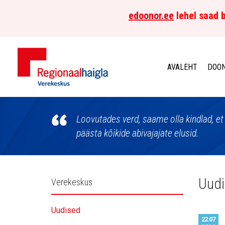
edoonor.ee
lehel saad b
AVALEHT
DOON
Põhja-
Eesti
Loovutades verd, saame olla kindlad, et 
päästa kõikide abivajajate elusid.
Regionaalhaigla
Verekeskus
Külgpaani
Uud
Verekeskus
navigatsioon
Uudised
22.07