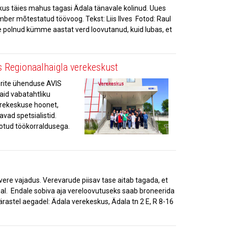
kus täies mahus tagasi Ädala tänavale kolinud. Uues
ber mõtestatud töövoog. Tekst: Liis Ilves Fotod: Raul
e polnud kümme aastat verd loovutanud, kuid lubas, et
s Regionaalhaigla verekeskust
norite ühenduse AVIS
aid vabatahtliku
erekeskuse hoonet,
vad spetsialistid.
eotud töökorraldusega.
re vajadus. Verevarude piisav tase aitab tagada, et
ajal. Endale sobiva aja vereloovutuseks saab broneerida
rastel aegadel: Ädala verekeskus, Ädala tn 2 E, R 8-16