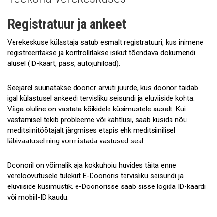
Väljasõitude graafik
Nõuded doonorile
Registratuur ja ankeet
Parkimine verekeskustes
Verekeskuse külastaja satub esmalt registratuuri, kus inimene
registreeritakse ja kontrollitakse isikut tõendava dokumendi
Kus loovutada?
alusel (ID-kaart, pass, autojuhiload).
Doonori töölt ära lubamine
Seejärel suunatakse doonor arvuti juurde, kus doonor täidab
igal külastusel ankeedi tervisliku seisundi ja eluviiside kohta.
Teekond verekeskuses
Väga oluline on vastata kõikidele küsimustele ausalt. Kui
Vereloovutamise piirangud
vastamisel tekib probleeme või kahtlusi, saab küsida nõu
meditsiinitöötajalt järgmises etapis ehk meditsiinilisel
Kui vereloovutusel tekib minestustunne
läbivaatusel ning vormistada vastused seal.
PLASMADOONORLUS
Doonoril on võimalik aja kokkuhoiu huvides täita enne
vereloovutusele tulekut E-Doonoris tervisliku seisundi ja
KKK
eluviiside küsimustik. e-Doonorisse saab sisse logida ID-kaardi
või mobiil-ID kaudu.
Saada tagasiside