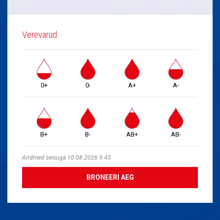
Verevarud
0+
0-
A+
A-
B+
B-
AB+
AB-
Andmed seisuga 10.08.2026 9:45
BRONEERI AEG