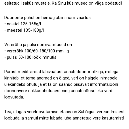
esitatud lisaküsimustele. Ka Sinu küsimused on väga oodatud!
Doonorite puhul on hemoglobiini normväärtus:
• naistel 125-165g/l
• meestel 135-180g/l
Vererõhu ja pulsi normväärtused on:
• vererõhk 100/60-180/100 mmHg
• pulss 50-100 lööki minutis
Pärast meditsiinilist läbivaatust annab doonor allkirja, millega
kinnitab, et tema andmed on õiged, veri on haigele inimesele
ülekandeks ohutu ja et ta on saanud piisavalt informatsiooni
doonorivere nakkusohutusest ning annab nõusoleku verd
loovutada.
Tea, et igas vereloovutamise etapis on Sul õigus vereandmisest
loobuda ja samuti mitte lubada juba annetatud vere kasutamist!