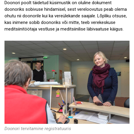
Legend pelikanist
Doonori poolt täidetud küsimustik on oluline dokument
doonoriks sobivuse hindamisel, sest vereloovutus peab olema
Ajalugu
ohutu nii doonorile kui ka vereülekande saajale. Lõpliku otsuse,
kas inimene sobib doonoriks või mitte, teeb verekeskuse
Õppematerjal
meditsiinitöötaja vestluse ja meditsiinilise läbivaatuse käigus.
Verekond
Doonori tervitamine registratuuris