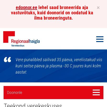
×
edoonor.ee
lehel saad broneerida aja
vastuvõtuks, kuid doonorid on oodatud ka
ilma broneeringuta.
Men
Põhja-
Vere punalibled säilivad 35 päeva, vereliistakud viis
Eesti
kuni seitse päeva ja plasma -30 C juures kuni kolm
aastat.
Regionaalhaigla
Verekeskus
Külgpaani
Menüü
Doonorile
navigatsioon
Teekond verekeskuses