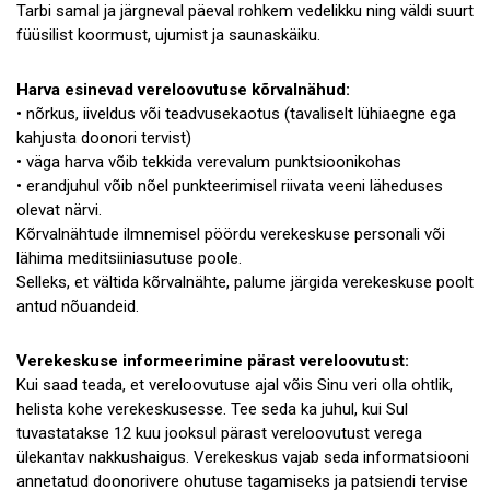
Tarbi samal ja järgneval päeval rohkem vedelikku ning väldi suurt
füüsilist koormust, ujumist ja saunaskäiku.
Harva esinevad vereloovutuse kõrvalnähud:
• nõrkus, iiveldus või teadvusekaotus (tavaliselt lühiaegne ega
kahjusta doonori tervist)
• väga harva võib tekkida verevalum punktsioonikohas
• erandjuhul võib nõel punkteerimisel riivata veeni läheduses
olevat närvi.
Kõrvalnähtude ilmnemisel pöördu verekeskuse personali või
lähima meditsiiniasutuse poole.
Selleks, et vältida kõrvalnähte, palume järgida verekeskuse poolt
antud nõuandeid.
Verekeskuse informeerimine pärast vereloovutust:
Kui saad teada, et vereloovutuse ajal võis Sinu veri olla ohtlik,
helista kohe verekeskusesse. Tee seda ka juhul, kui Sul
tuvastatakse 12 kuu jooksul pärast vereloovutust verega
ülekantav nakkushaigus. Verekeskus vajab seda informatsiooni
annetatud doonorivere ohutuse tagamiseks ja patsiendi tervise