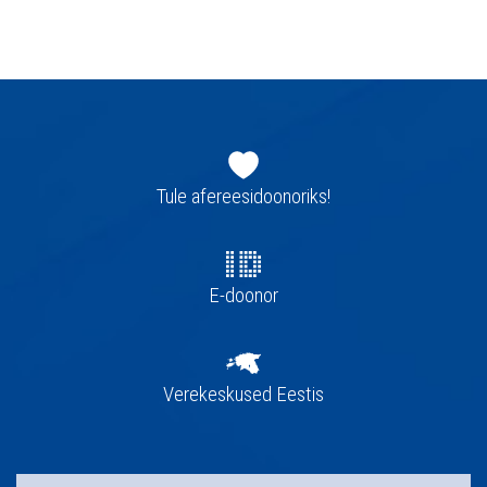
Jaluse
navigatsioon
Tule afereesidoonoriks!
E-doonor
Verekeskused Eestis