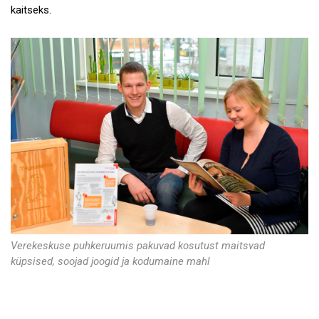
kaitseks.
Verekeskuse puhkeruumis pakuvad kosutust maitsvad
küpsised, soojad joogid ja kodumaine mahl