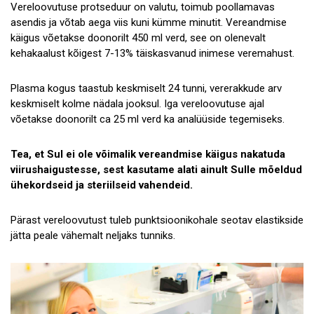
Vereloovutuse protseduur on valutu, toimub poollamavas
asendis ja võtab aega viis kuni kümme minutit. Vereandmise
käigus võetakse doonorilt 450 ml verd, see on olenevalt
kehakaalust kõigest 7-13% täiskasvanud inimese veremahust.
Plasma kogus taastub keskmiselt 24 tunni, vererakkude arv
keskmiselt kolme nädala jooksul. Iga vereloovutuse ajal
võetakse doonorilt ca 25 ml verd ka analüüside tegemiseks.
Tea, et Sul ei ole võimalik vereandmise käigus nakatuda
viirushaigustesse, sest kasutame alati ainult Sulle mõeldud
ühekordseid ja steriilseid vahendeid.
Pärast vereloovutust tuleb punktsioonikohale seotav elastikside
jätta peale vähemalt neljaks tunniks.