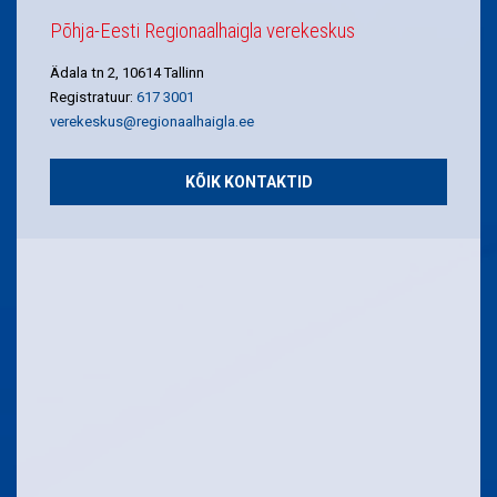
Põhja-Eesti Regionaalhaigla verekeskus
Ädala tn 2, 10614 Tallinn
Registratuur:
617 3001
verekeskus@regionaalhaigla.ee
KÕIK KONTAKTID