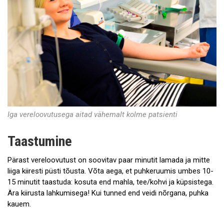
Iga vereloovutusega aitad vähemalt kolme patsienti
Taastumine
Pärast vereloovutust on soovitav paar minutit lamada ja mitte
liiga kiiresti püsti tõusta. Võta aega, et puhkeruumis umbes 10-
15 minutit taastuda: kosuta end mahla, tee/kohvi ja küpsistega.
Ära kiirusta lahkumisega! Kui tunned end veidi nõrgana, puhka
kauem.