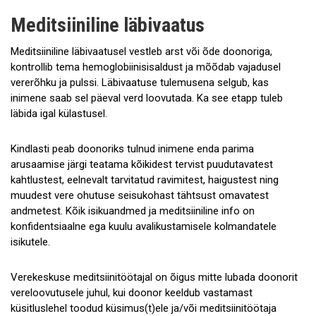
Meditsiiniline läbivaatus
Meditsiiniline läbivaatusel vestleb arst või õde doonoriga,
kontrollib tema hemoglobiinisisaldust ja mõõdab vajadusel
vererõhku ja pulssi. Läbivaatuse tulemusena selgub, kas
inimene saab sel päeval verd loovutada. Ka see etapp tuleb
läbida igal külastusel.
Kindlasti peab doonoriks tulnud inimene enda parima
arusaamise järgi teatama kõikidest tervist puudutavatest
kahtlustest, eelnevalt tarvitatud ravimitest, haigustest ning
muudest vere ohutuse seisukohast tähtsust omavatest
andmetest. Kõik isikuandmed ja meditsiiniline info on
konfidentsiaalne ega kuulu avalikustamisele kolmandatele
isikutele.
Verekeskuse meditsiinitöötajal on õigus mitte lubada doonorit
vereloovutusele juhul, kui doonor keeldub vastamast
küsitluslehel toodud küsimus(t)ele ja/või meditsiinitöötaja