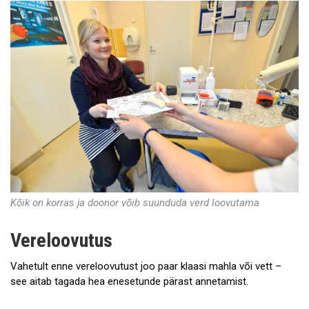
Kõik on korras ja doonor võib suunduda verd loovutama
Vereloovutus
Vahetult enne vereloovutust joo paar klaasi mahla või vett –
see aitab tagada hea enesetunde pärast annetamist.