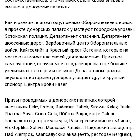
соотечественников. 515 человек сдали кровь впервые
именно в донорских палатках.
Как и раньше, в этом году, помимо Оборонительных войск,
в проекте донорских палаток участвуют городские управы,
Эстонская полиция, Департамент спасения, Департамент
шоссейных дорог, Вербовочный центр Оборонительных
войск, Кайтселийт и Красный крест Эстонии, которые на
месте ознакомят вас своей деятельностью. Приятное
самочувствие, получаемое от сдачи крови, еще больше
увеличивают лотереи и пеликан Дона, а также разные
вкусности, которыми доноров угощает друг и крупный
спонсор Центра крови Fazer.
Призы проводимых в донорских палатках лотерей
выставили Felix, Estour, Rademar, Tallink, Sirowa, Kalev, Taula
Pharma, Suva, Coca-Cola, Rõõmu Pagar, кафе Galerii
Раплаского центра культуры, Раквереский мясокомбинат,
Efektoptika, Sahver, Massaaži Paradiis, Пайдеский аквацентр,
Паб Alempos, Хаапсалуский аквацентр, ресторан Bergfeldt,