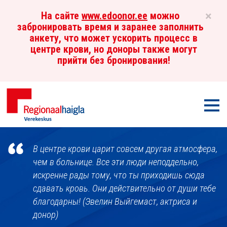
×
На сайте
www.edoonor.ee
можно
забронировать время и заранее заполнить
анкету, что может ускорить процесс в
центре крови, но доноры также могут
прийти без бронирования!
Мен
Центр
В центре крови царит совсем другая атмосфера,
крови
чем в больнице. Все эти люди неподдельно,
искренне рады тому, что ты приходишь сюда
сдавать кровь. Они действительно от души тебе
благодарны! (Эвелин Выйгемаст, актриса и
донор)