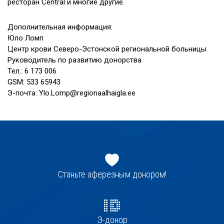
ресторан Central и многие другие.
Дополнительная информация:
Юло Ломп
Центр крови Северо-Эстонской региональной больницы
Руководитель по развитию донорства
Тел.: 6 173 006
GSM: 533 65943
Э-почта: Ylo.Lomp@regionaalhaigla.ee
Jaluse
navigatsioon
Станьте аферезным донором!
Э-донор