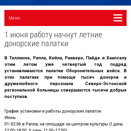
Külgpaani
Меню
Меню
navigatsioon
1 июня работу начнут летние
Новости
донорские палатки
Галерея
В Таллинне, Рапла, Кейла, Раквере, Пайде и Хаапсалу
Сотрудничество
этим летом уже четвертый год подряд
устанавливаются палатки Оборонительных войск. В
Вакансии
этих палатках при помощи тысяч доноров и
дружелюбного персонала Северо-Эстонской
Приходите на экскурсию!
региональной больницы совершаются тысячи добрых
Полезные ссылки
поступков.
График установки и работы донорских палаток
Июнь
01-02.06 в Рапла, на площади за центром культуры (I день
12.00-18.00; II день 11.00-17.00);