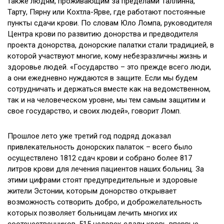
также людям, проживающим за пределами Таллинна,
Тарту, Пярну или Кохтла-Ярве, где работают постоянные
пункты сдачи крови. По словам Юло Ломпа, руководителя
Центра крови по развитию донорства и предводителя
проекта донорства, донорские палатки стали традицией, в
которой участвуют многие, кому небезразличны жизнь и
здоровье людей. «Государство – это прежде всего люди,
а они ежедневно нуждаются в защите. Если мы будем
сотрудничать и держаться вместе как на ведомственном,
так и на человеческом уровне, мы тем самым защитим и
свое государство, и своих людей», говорит Ломп.
Прошлое лето уже третий год подряд доказал
привлекательность донорских палаток – всего было
осуществлено 1812 сдач крови и собрано более 817
литров крови для лечения пациентов наших больниц. За
этими цифрами стоят предупредительные и здоровые
жители Эстонии, которым донорство открывает
возможность сотворить добро, и доброжелательность
которых позволяет больницам лечить многих их