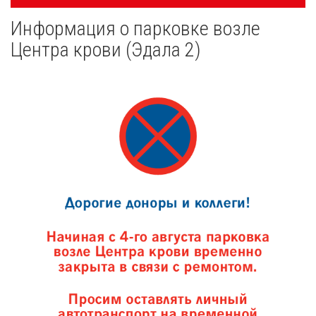
navigatsioon
Информация о парковке возле
Новости
Центра крови (Эдала 2)
Галерея
Сотрудничество
Вакансии
Приходите на экскурсию!
Полезные ссылки