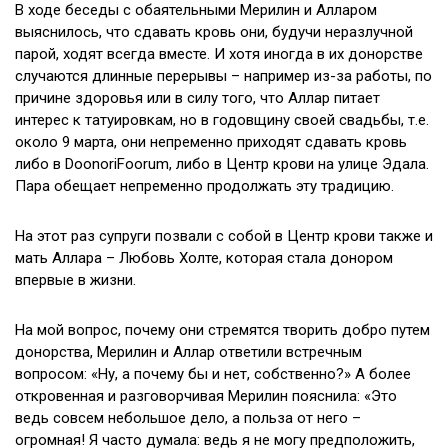
В ходе беседы с обаятельными Мерилин и Алларом
выяснилось, что сдавать кровь они, будучи неразлучной
парой, ходят всегда вместе. И хотя иногда в их донорстве
случаются длинные перерывы – например из-за работы, по
причине здоровья или в силу того, что Аллар питает
интерес к татуировкам, но в годовщину своей свадьбы, т.е.
около 9 марта, они непременно приходят сдавать кровь
либо в DoonoriFoorum, либо в Центр крови на улице Эдала.
Пара обещает непременно продолжать эту традицию.
На этот раз супруги позвали с собой в Центр крови также и
мать Аллара – Любовь Холте, которая стала донором
впервые в жизни.
На мой вопрос, почему они стремятся творить добро путем
донорства, Мерилин и Аллар ответили встречным
вопросом: «Ну, а почему бы и нет, собственно?» А более
откровенная и разговорчивая Мерилин пояснила: «Это
ведь совсем небольшое дело, а польза от него –
огромная! Я часто думала: ведь я не могу предположить,