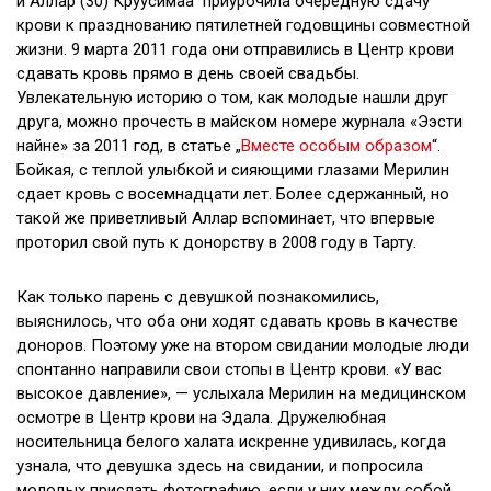
и Аллар (30) Круусимаа приурочила очередную сдачу
крови к празднованию пятилетней годовщины совместной
жизни. 9 марта 2011 года они отправились в Центр крови
сдавать кровь прямо в день своей свадьбы.
Увлекательную историю о том, как молодые нашли друг
друга, можно прочесть в майском номере журнала «Ээсти
найне» за 2011 год, в статье „
Вместе особым образом
“.
Бойкая, с теплой улыбкой и сияющими глазами Мерилин
сдает кровь с восемнадцати лет. Более сдержанный, но
такой же приветливый Аллар вспоминает, что впервые
проторил свой путь к донорству в 2008 году в Тарту.
Как только парень с девушкой познакомились,
выяснилось, что оба они ходят сдавать кровь в качестве
доноров. Поэтому уже на втором свидании молодые люди
спонтанно направили свои стопы в Центр крови. «У вас
высокое давление», — услыхала Мерилин на медицинском
осмотре в Центр крови на Эдала. Дружелюбная
носительница белого халата искренне удивилась, когда
узнала, что девушка здесь на свидании, и попросила
молодых прислать фотографию, если у них между собой