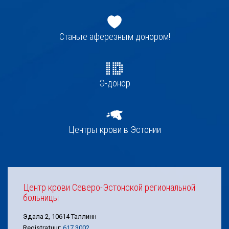
Jaluse
navigatsioon
Станьте аферезным донором!
Э-донор
Центры крови в Эстонии
Центр крови Северо-Эстонской региональной
больницы
Эдала 2, 10614 Таллинн
Registratuur:
617 3002