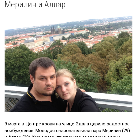
Мерилин и Аллар
Этапы использования крови
Красные кровяные тельца (эритроциты)
Кровяные пластинки (тромбоциты)
Плазма
О группах крови
Истории
Истории пациентов
Истории доноров
9 марта в Центре крови на улице Эдала царило радостное
возбуждение. Молодая очаровательная пара Мерилин (29)