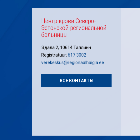
Центр крови Северо-
Эстонской региональной
больницы
Эдала 2, 10614 Таллинн
Registratuur:
617 3002
verekeskus@regionaalhaigla.ee
ВСЕ КОНТАКТЫ