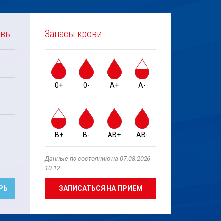
овь
Запасы крови
0+
0-
A+
A-
е
B+
B-
AB+
AB-
Данные по состоянию на 07.08.2026
10:12
РЬ
ЗАПИСАТЬСЯ НА ПРИЕМ