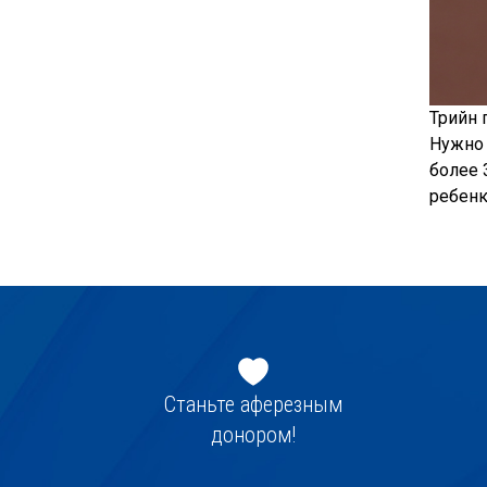
Трийн 
Нужно 
более 
ребенк
Jaluse
navigatsioon
Станьте аферезным
донором!