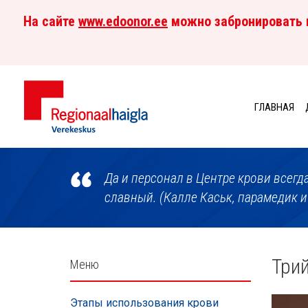
На сайте
www.edoonor.ee
можно забронировать в
ГЛАВНАЯ
Центр
крови
Да и персонал в Центре крови всег
славный. (Калле Каськ, парамедик и
Külgpaani
Три
Меню
navigatsioon
Этапы использования крови