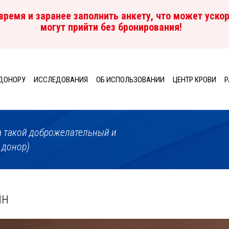
ремя и заранее заполнить анкету, что может ускор
могут прийти без бронирования!
ДОНОРУ
ИССЛЕДОВАНИЯ
ОБ ИСПОЛЬЗОВАНИИ
ЦЕНТР КРОВИ
P
да такой доброжелательный и
 донор)
йн