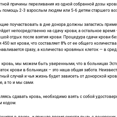
тной причины переливания из одной собранной дозы кров
ь помощь 2-3 взрослым людям или 5-6 детям старшего воз
ие поучаствовать в дне донора должны запастись пример
уйдет непосредственно на сдачу крови, а остальное время
шой отдых после взятия крови. Процедура сдачи крови бе
я 450 мл крови, что составляет 8% от ее общего количеств
навливается сразу, а количество кровяных клеток — в сред
 кровь, мы можем быть уверенными, что в больницах Эсто
аток крови в больницах – это наша общая забота. Неизве
тный случай и чья жизнь будет зависеть от донорской кров
, а то и мы сами.
ляясь сдавать кровь, необходимо взять с собой удостове
 кодом.
тучится в дверь, и пришло время смести пыль с донорских 