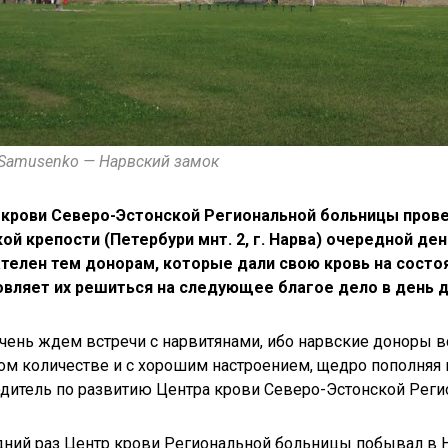
 Samusenko — Нарвский замок
 крови Северо-Эстонской Региональной больницы
прове
ой крепости (Петербури мнт. 2, г. Нарва) очередной де
телен тем донорам, которые дали свою кровь на состо
вляет их решиться на следующее благое дело в день д
ень ждем встречи с нарвитянами, ибо нарвские доноры вс
м количестве и с хорошим настроением, щедро пополняя 
дитель по развитию Центра крови Северо-Эстонской Реги
ний раз Центр крови Региональной больницы побывал в На