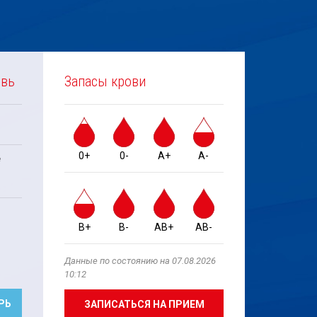
овь
Запасы крови
0+
0-
A+
A-
е
B+
B-
AB+
AB-
Данные по состоянию на 07.08.2026
10:12
РЬ
ЗАПИСАТЬСЯ НА ПРИЕМ