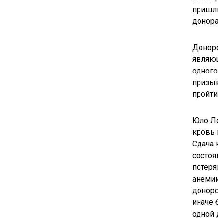
пришли
донора
Доноро
являющ
одного
призыв
пройти
Юло Ло
кровь 
Сдача 
состоя
потеря
анемии
донорс
иначе 
одной 