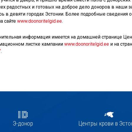
сех радостных и готовых на доброе дело доноров в наши 
рь в девяти городах Эстонии. Более подробные сведения 
на сайте
www.doonoritelgid.ee
.
ительная информация имеется на домашней странице Цен
мационном листке кампании
www.doonoritelgid.ee
и на стра
”
.
Э-донор
Центры крови в Эсто