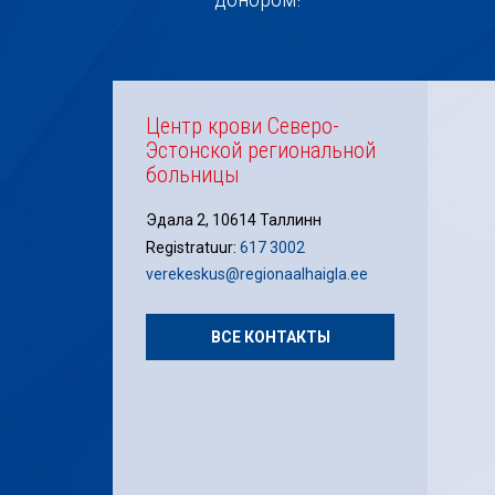
Центр крови Северо-
Эстонской региональной
больницы
Эдала 2, 10614 Таллинн
Registratuur:
617 3002
verekeskus@regionaalhaigla.ee
ВСЕ КОНТАКТЫ