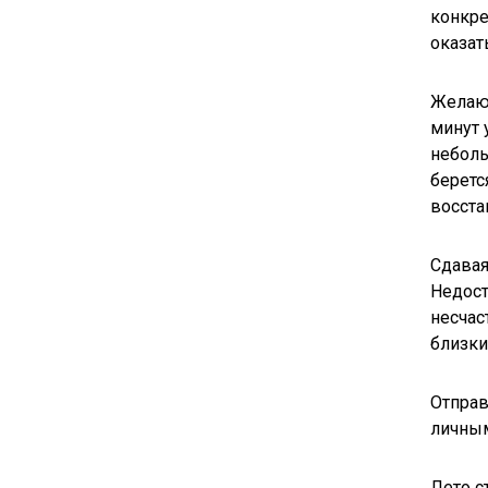
конкре
оказат
Желающ
минут 
неболь
беретс
восста
Сдавая
Недост
несчас
близкие
Отправ
личным
Лето с