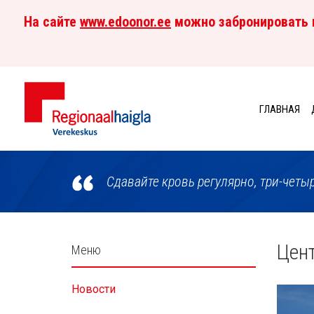
На сайте
www.edoonor.ee
можно забронировать в
ГЛАВНАЯ
Центр
крови
Сдавайте кровь регулярно, три-четыр
Külgpaani
Цент
Меню
navigatsioon
Новости