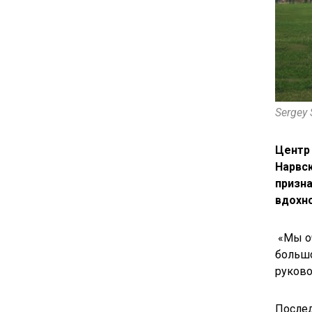
Sergey
Центр
Нарвск
призна
вдохно
«Мы оч
большо
руково
Послед