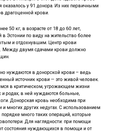
я оказалось у 91 донора. Из них первичными
ов драгоценной крови.
 50 кг, в возрасте от 18 до 60 лет,
в Эстонии по виду на жительство более
сытым и отдохнувшим. Центр крови
од. Между двумя сдачами крови должно
щин.
но нуждаются в донорской крови – ведь
нный источник крови — это живой человек.
имся в критическом, угрожающем жизни
 и родах; в ней нуждаются больные,
жоги. Донорская кровь необходима при
и и многих других недугах. С использованием
порядке много таких операций, которые
овопотери. Для наглядности: при помощи
т состояния нуждающихся в помощи и от