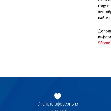
году в
сентяб
найти 
Дополн
инфор
Sõbrad
Jaluse
navigatsioon
Станьте аферезным
донором!