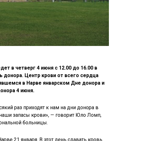
дет в четверг 4 июня с 12.00 до 16.00 в
нь донора. Центр крови от всего сердца
явшемся в Нарве январском Дне донора и
онора 4 июня.
який раз приходят к нам на дни донора в
наши запасы крови», — говорит Юло Ломп,
ональной больницы.
рве 21 января. В этот день сдавать кровь