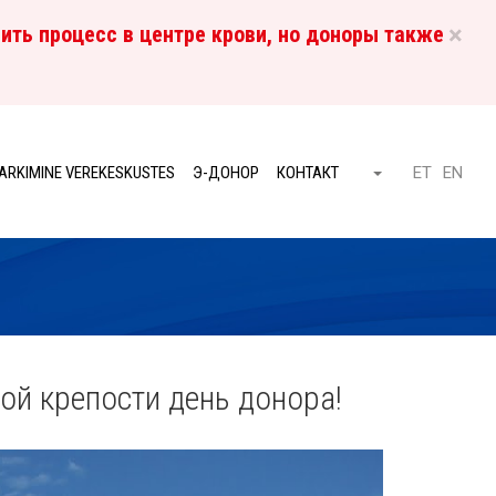
×
ить процесс в центре крови, но доноры также
RU
ARKIMINE VEREKESKUSTES
Э-ДОНОР
КОНТАКТ
ET
EN
Otsi
ой крепости день донора!