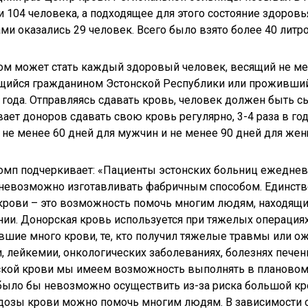
 104 человека, а подходящее для этого состояние здоровь
ми оказались 29 человек. Всего было взято более 40 литр
м может стать каждый здоровый человек, весящий не менее
ийся гражданином Эстонской Республики или проживший 
 года. Отправляясь сдавать кровь, человек должен быть 
ает доноров сдавать свою кровь регулярно, 3-4 раза в г
 не менее 60 дней для мужчин и не менее 90 дней для жен
мп подчеркивает: «Пациенты эстонских больниц ежеднев
невозможно изготавливать фабричным способом. Единстве
крови – это возможность помочь многим людям, находящ
нии. Донорская кровь используется при тяжелых операциях
вшие много крови, те, кто получил тяжелые травмы или о
, лейкемии, онкологических заболеваниях, болезнях печен
кой крови мы имеем возможность выполнять в плановом 
было бы невозможно осуществить из-за риска большой кр
дозы крови можно помочь многим людям. В зависимости о