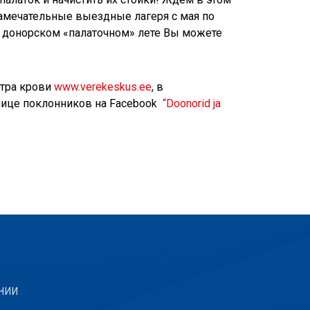
замечательные выездные лагеря с мая по
о донорском «палаточном» лете Вы можете
тра крови
www.verekeskus.ee
, в
нице поклонников на Facebook
“Doonorid ja
нии