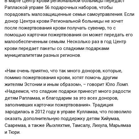
В марте Центр крови региональной больницы передаст
Раплаской управе 56 подарочных наборов, чтобы
порадовать малозащищенные семьи самоуправления. Если
донор Центра крови Региональной больницы не хочет
после пожертвования крови получать сувенир, то с
помощью карточки пожертвования он может передать его
малообеспеченным семьям. Несколько раз в год Центр
крови передает пакеты со сладкими подарками
муниципалитетам разных регионов.
«Нам очень приятно, что так много доноров, которые,
помимо пожертвования крови, хотят помочь другим
жителям Эстонии и иным образом», – говорит Юло Ломп.
«Надеемся, что сладкие подарки принесут много радости
детям Рапламаа, и благодарим за это всех доноров,
заполнивших карточки пожертвования». Традиция
зародилась в 2012 году в управе Кулламаа, что позволило
оказать дополнительную поддержку детям Хийумаа,
Сааремаа, а также Йыэляхтме, Тамсалу, Лихула, Марьямаа
и Тюри.