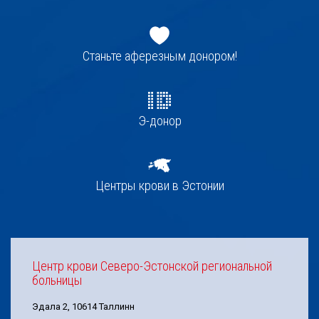
Jaluse
navigatsioon
Станьте аферезным донором!
Э-донор
Центры крови в Эстонии
Центр крови Северо-Эстонской региональной
больницы
Эдала 2, 10614 Таллинн