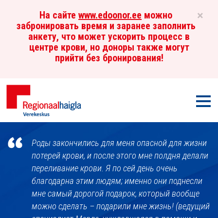
×
На сайте
www.edoonor.ee
можно
забронировать время и заранее заполнить
анкету, что может ускорить процесс в
центре крови, но доноры также могут
прийти без бронирования!
Мен
Центр
Роды закончились для меня опасной для жизни
крови
потерей крови, и после этого мне полдня делали
переливание крови. Я по сей день очень
благодарна этим людям; именно они поднесли
мне самый дорогой подарок, который вообще
можно сделать – подарили мне жизнь! (ведущий