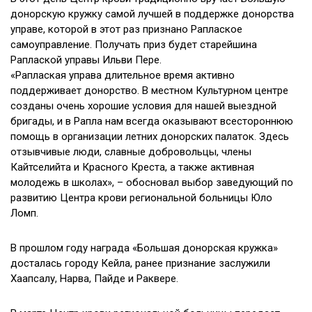
донорскую кружку самой лучшей в поддержке донорства
управе, которой в этот раз признано Раплаское
самоуправление. Получать приз будет старейшина
Раплаской управы Ильви Пере.
«Раплаская управа длительное время активно
поддерживает донорство. В местном Культурном центре
созданы очень хорошие условия для нашей выездной
бригады, и в Рапла нам всегда оказывают всестороннюю
помощь в организации летних донорских палаток. Здесь
отзывчивые люди, славные добровольцы, члены
Кайтселийта и Красного Креста, а также активная
молодежь в школах», – обосновал выбор заведующий по
развитию Центра крови региональной больницы Юло
Ломп.
В прошлом году награда «Большая донорская кружка»
досталась городу Кейла, ранее признание заслужили
Хаапсалу, Нарва, Пайде и Раквере.