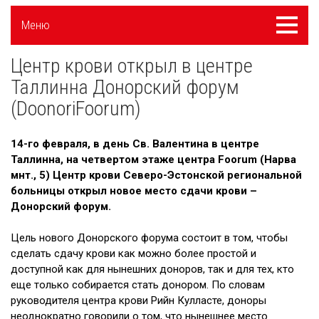
Külgpaani
Меню
Меню
navigatsioon
Центр крови открыл в центре
Новости
Таллинна Донорский форум
Галерея
(DoonoriFoorum)
Сотрудничество
14-го февраля, в день Св. Валентина в центре
Вакансии
Таллинна, на четвертом этаже центра Foorum (Нарва
мнт., 5) Центр крови Северо-Эстонской региональной
Приходите на экскурсию!
больницы открыл новое место сдачи крови –
Донорский форум.
Полезные ссылки
Цель нового Донорского форума состоит в том, чтобы
сделать сдачу крови как можно более простой и
доступной как для нынешних доноров, так и для тех, кто
еще только собирается стать донором. По словам
руководителя центра крови Рийн Кулласте, доноры
неоднократно говорили о том, что нынешнее место