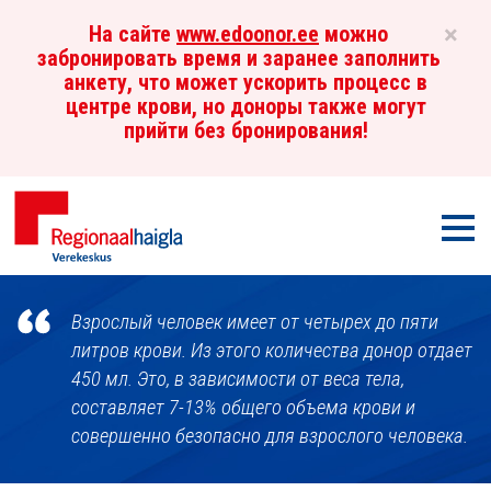
×
На сайте
www.edoonor.ee
можно
забронировать время и заранее заполнить
анкету, что может ускорить процесс в
центре крови, но доноры также могут
прийти без бронирования!
Мен
Центр
Взрослый человек имеет от четырех до пяти
крови
литров крови. Из этого количества донор отдает
450 мл. Это, в зависимости от веса тела,
составляет 7-13% общего объема крови и
совершенно безопасно для взрослого человека.