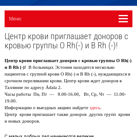
Külgpaani
Меню
Меню
navigatsioon
Центр крови приглашает доноров с
Новости
кровью группы O Rh(-) и B Rh (-)!
Галерея
Центр крови приглашает доноров с кровью группы O Rh(-)
Сотрудничество
и B Rh (-)!
В больницах Эстонии находится несколько
пациентов с группой крови O Rh(-) и B Rh (-), нуждающихся в
Вакансии
срочном переливании крови. Центр крови ждет доноров в
Приходите на экскурсию!
Таллинне по адресу Ädala 2.
Часы работы Пн, Пт — 8.00-16.00, Вт, Ср, Чт — 11.00-
Полезные ссылки
19.00.
Информацию о выездных акциях найдете
здесь
.
Центр крови приглашает также доноров других групп крови
и новых доноров.
С малых добрых дел начинаются великие…