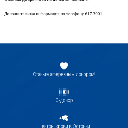
Дополнительная информация по телефону 617 3001
Jaluse
navigatsioon
Станьте аферезным донором!
Э-донор
Центры крови в Эстонии