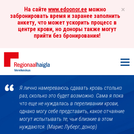
×
На сайте
www.edoonor.ee
можно
забронировать время и заранее заполнить
анкету, что может ускорить процесс в
центре крови, но доноры также могут
прийти без бронирования!
Мен
Центр
Я лично намереваюсь сдавать кровь столько
крови
раз, сколько это будет возможно. Сама я пока
что еще не нуждалась в переливании крови,
однако могу себе представить, какое отчаяние
могут испытывать те, чьи близкие в этом
нуждаются. (Марис Луберг, донор)