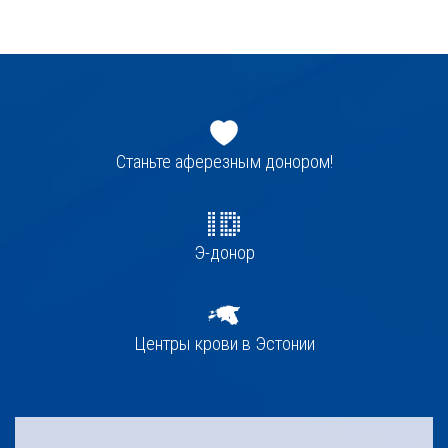
Jaluse
navigatsioon
Станьте аферезным донором!
Э-донор
Центры крови в Эстонии