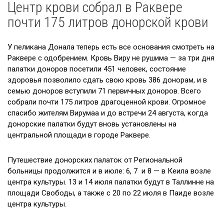
Центр крови собрал в Раквере
Новости
почти 175 литров донорской крови
Галерея
У пеликана Донала теперь есть все основания смотреть на
Сотрудничество
Раквере с одобрением. Кровь Виру не рушима — за три дня
палатки доноров посетили 451 человек, состояние
Вакансии
здоровья позволило сдать свою кровь 386 донорам, и в
семью доноров вступили 71 первичных доноров. Всего
Приходите на экскурсию!
собрали почти 175 литров драгоценной крови. Огромное
Полезные ссылки
спасибо жителям Вирумаа и до встречи 24 августа, когда
донорские палатки будут вновь установлены на
центральной площади в городе Раквере.
Путешествие донорских палаток от Региональной
больницы продолжится и в июле: 6, 7 и 8 — в Кеила возле
центра культуры. 13 и 14 июля палатки будут в Таллинне на
площади Свободы, а также с 20 по 22 июля в Паиде возле
центра культуры.