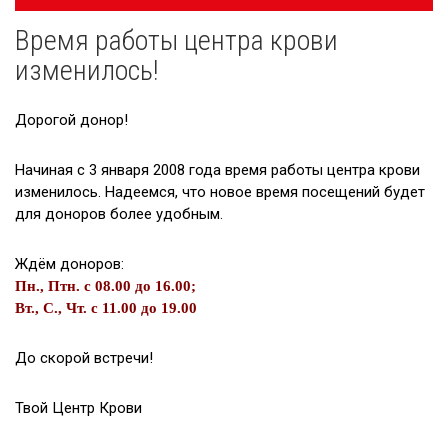
navigatsioon
Время работы центра крови
Новости
изменилось!
Галерея
Дорогой донор!
Сотрудничество
Вакансии
Начиная с 3 января 2008 года время работы центра крови
изменилось. Надеемся, что новое время посещений будет
Приходите на экскурсию!
для доноров более удобным.
Полезные ссылки
Ждём доноров:
Пн., Птн. с 08.00 до 16.00;
Вт., С., Чт. с 11.00 до 19.00
До скорой встречи!
Твой Центр Крови