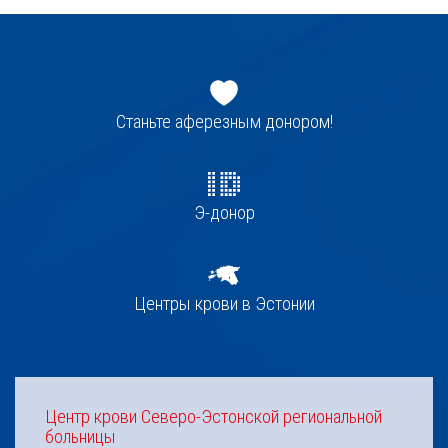
Jaluse
navigatsioon
Станьте аферезным донором!
Э-донор
Центры крови в Эстонии
Центр крови Северо-Эстонской региональной
больницы