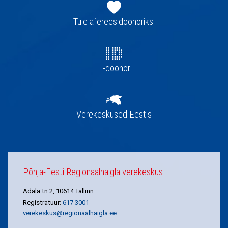
Jaluse
navigatsioon
Tule afereesidoonoriks!
E-doonor
Verekeskused Eestis
Põhja-Eesti Regionaalhaigla verekeskus
Ädala tn 2, 10614 Tallinn
Registratuur:
617 3001
verekeskus@regionaalhaigla.ee