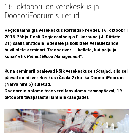
16. oktoobril on verekeskus ja
Uudised
DoonoriFoorum suletud
Galerii
Regionaalhaigla verekeskus korraldab reedel, 16. oktoobril
Koostöö
2015 Põhja-Eesti Regionaalhaigla E-korpuse (J. Sütiste
21) saalis arstidele, õdedele ja kõikidele vereülekande
Tule tööle!
huvilistele seminari “Doonoriveri – kellele, kui palju ja
kuna? ehk
Patient Blood Management
”.
Tule ekskursioonile!
Andmekaitse
Kuna seminaril osalevad kõik verekeskuse töötajad, siis sel
päeval on nii verekeskus (Ädala 2) kui ka DoonoriFoorum
(Narva mnt 5) suletud.
Doonoreid ootame taas verd loovutama esmaspäeval, 19.
oktoobril tavapärastel lahtiolekuaegadel.