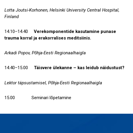
Lotta Joutsi-Korhonen, Helsinki University Central Hospital,
Finland
14.10–14.40
Verekomponentide kasutamine punase
trauma korral ja erakorralises meditsiinis.
Arkadi Popov, Põhja-Eesti Regionaalhaigla
14.40–15.00
Täisvere ülekanne – kas leidub näidustust?
Lektor täpsustamisel, Põhja-Eesti Regionaalhaigla
15.00 Seminari lõpetamine