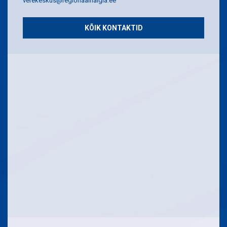
verekeskus@regionaalhaigla.ee
KÕIK KONTAKTID