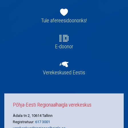
Jaluse
navigatsioon
Tule afereesidoonoriks!
E-doonor
Verekeskused Eestis
Põhja-Eesti Regionaalhaigla verekeskus
Ädala tn 2, 10614 Tallinn
Registratuur:
617 3001