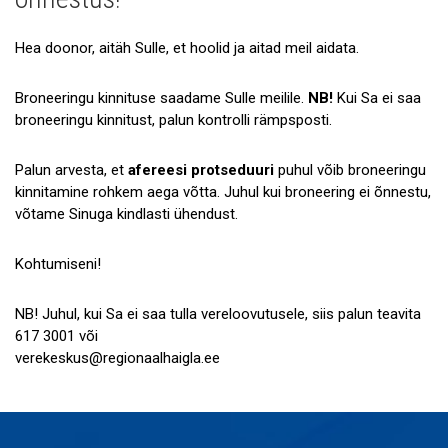
Hea doonor, aitäh Sulle, et hoolid ja aitad meil aidata.
Broneeringu kinnituse saadame Sulle meilile.
NB!
Kui Sa ei saa
broneeringu kinnitust, palun kontrolli rämpsposti.
Palun arvesta, et
afereesi protseduuri
puhul võib broneeringu
kinnitamine rohkem aega võtta. Juhul kui broneering ei õnnestu,
võtame Sinuga kindlasti ühendust.
Kohtumiseni!
NB! Juhul, kui Sa ei saa tulla vereloovutusele, siis palun teavita
617 3001 või
verekeskus@regionaalhaigla.ee