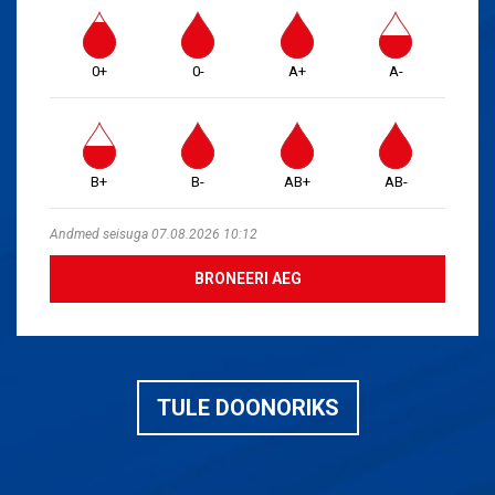
0+
0-
A+
A-
B+
B-
AB+
AB-
Andmed seisuga 07.08.2026 10:12
BRONEERI AEG
TULE DOONORIKS