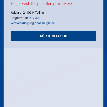
Põhja-Eesti Regionaalhaigla verekeskus
Ädala tn 2, 10614 Tallinn
Registratuur:
617 3001
verekeskus@regionaalhaigla.ee
KÕIK KONTAKTID