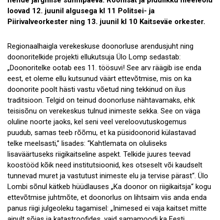
nende järgmise sünnipäeva. Rõõmsat ja pidulikku meeleolu
loovad 12. juunil algusega kl 11 Politsei- ja
Piirivalveorkester ning 13. juunil kl 10 Kaitseväe orkester.
Regionaalhaigla verekeskuse doonorluse arendusjuht ning
doonoritelkide projekti ellukutsuja Ülo Lomp sedastab:
„Doonoritelke ootab ees 11. töösuvi! See arv räägib ise enda
eest, et oleme ellu kutsunud väärt ettevõtmise, mis on ka
doonorite poolt hästi vastu võetud ning tekkinud on ilus
traditsioon. Telgid on teinud doonorluse nähtavamaks, ehk
teisisõnu on verekeskus tulnud inimeste sekka. See on väga
oluline noorte jaoks, kel seni veel vereloovutuskogemus
puudub, samas teeb rõõmu, et ka püsidoonorid külastavad
telke meelsasti,” lisades: “Kahtlemata on oluliseks
lisaväärtuseks riigikaitseline aspekt. Telkide juures teevad
koostööd kõik need institutsioonid, kes otseselt või kaudselt
tunnevad muret ja vastutust inimeste elu ja tervise pärast“. Ülo
Lombi sõnul kätkeb hüüdlauses „Ka doonor on riigikaitsja“ kogu
ettevõtmise juhtmõte, et doonorlus on lihtsaim viis anda enda
panus riigi julgeoleku tagamisel: „Inimesed ei vaja kaitset mitte
ainult sõjas ja katastroofides, vaid samamoodi ka Eesti