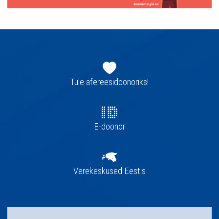
Jaluse
navigatsioon
Tule afereesidoonoriks!
E-doonor
Verekeskused Eestis