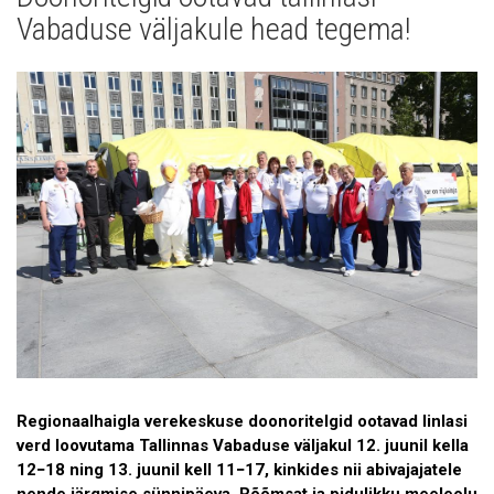
Uudised
Vabaduse väljakule head tegema!
Galerii
Koostöö
Tule tööle!
Tule ekskursioonile!
Andmekaitse
Regionaalhaigla verekeskuse doonoritelgid ootavad linlasi
verd loovutama Tallinnas Vabaduse väljakul 12. juunil kella
12−18 ning 13. juunil kell 11−17, kinkides nii abivajajatele