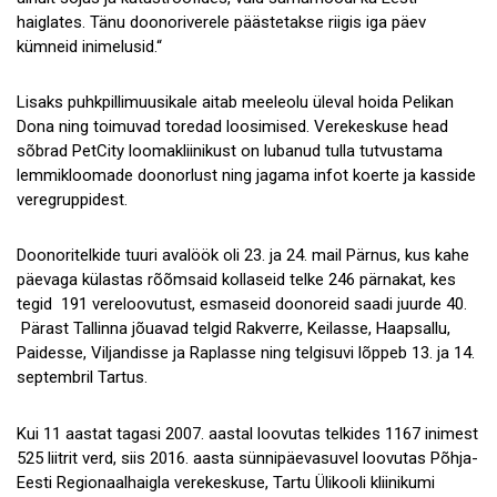
haiglates. Tänu doonoriverele päästetakse riigis iga päev
kümneid inimelusid.“
Lisaks puhkpillimuusikale aitab meeleolu üleval hoida Pelikan
Dona ning toimuvad toredad loosimised. Verekeskuse head
sõbrad PetCity loomakliinikust on lubanud tulla tutvustama
lemmikloomade doonorlust ning jagama infot koerte ja kasside
veregruppidest.
Doonoritelkide tuuri avalöök oli 23. ja 24. mail Pärnus, kus kahe
päevaga külastas rõõmsaid kollaseid telke 246 pärnakat, kes
tegid 191 vereloovutust, esmaseid doonoreid saadi juurde 40.
Pärast Tallinna jõuavad telgid Rakverre, Keilasse, Haapsallu,
Paidesse, Viljandisse ja Raplasse ning telgisuvi lõppeb 13. ja 14.
septembril Tartus.
Kui 11 aastat tagasi 2007. aastal loovutas telkides 1167 inimest
525 liitrit verd, siis 2016. aasta sünnipäevasuvel loovutas Põhja-
Eesti Regionaalhaigla verekeskuse, Tartu Ülikooli kliinikumi