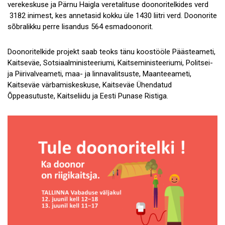
verekeskuse ja Pärnu Haigla veretalituse doonoritelkides verd
3182 inimest, kes annetasid kokku üle 1430 liitri verd. Doonorite
sõbralikku perre lisandus 564 esmadoonorit.
Doonoritelkide projekt saab teoks tänu koostööle Päästeameti,
Kaitseväe, Sotsiaalministeeriumi, Kaitseministeeriumi, Politsei-
ja Piirivalveameti, maa- ja linnavalitsuste, Maanteeameti,
Kaitseväe värbamiskeskuse, Kaitseväe Ühendatud
Õppeasutuste, Kaitseliidu ja Eesti Punase Ristiga.