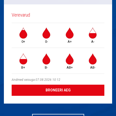
Verevarud
0+
0-
A+
A-
B+
B-
AB+
AB-
Andmed seisuga 07.08.2026 10:12
BRONEERI AEG