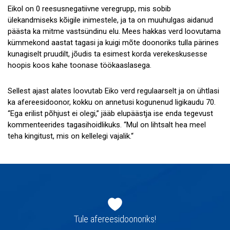
Eikol on 0 reesusnegatiivne veregrupp, mis sobib
ülekandmiseks kõigile inimestele, ja ta on muuhulgas aidanud
päästa ka mitme vastsündinu elu. Mees hakkas verd loovutama
kümmekond aastat tagasi ja kuigi mõte doonoriks tulla pärines
kunagiselt pruudilt, jõudis ta esimest korda verekeskusesse
hoopis koos kahe toonase töökaaslasega.
Sellest ajast alates loovutab Eiko verd regulaarselt ja on ühtlasi
ka afereesidoonor, kokku on annetusi kogunenud ligikaudu 70.
“Ega erilist põhjust ei olegi,” jääb elupäästja ise enda tegevust
kommenteerides tagasihoidlikuks. “Mul on lihtsalt hea meel
teha kingitust, mis on kellelegi vajalik.“
Jaluse
navigatsioon
Tule afereesidoonoriks!