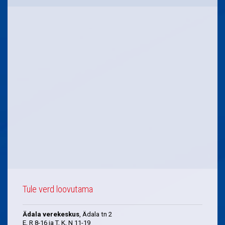
Tule verd loovutama
Ädala verekeskus
, Ädala tn 2
E, R 8-16 ja T, K, N 11-19