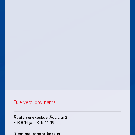
Tule verd loovutama
Ädala verekeskus
, Ädala tn 2
E, R 8-16 ja T, K, N 11-19
Ülemiste Doonorikeskus