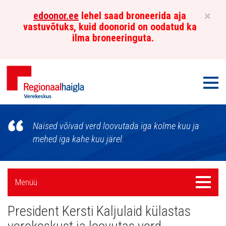
×
edoonor.ee
lehel saad broneerida aja
vastuvõtuks, kuid doonorid on oodatud ka
ilma broneeringuta.
Men
Põhja-
Naised võivad verd loovutada iga kolme kuu ja
Eesti
mehed iga kahe kuu järel.
Regionaalhaigla
Külgpaani
Verekeskus
Menüü
Menüü
navigatsioon
President Kersti Kaljulaid külastas
Uudised