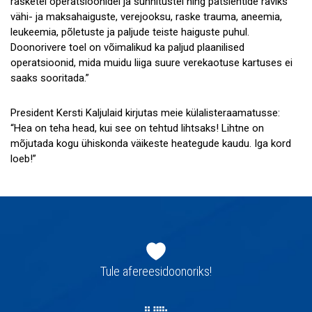
rasketel operatsioonidel ja sünnitustel ning patsientide raviks
vähi- ja maksahaiguste, verejooksu, raske trauma, aneemia,
leukeemia, põletuste ja paljude teiste haiguste puhul.
Doonorivere toel on võimalikud ka paljud plaanilised
operatsioonid, mida muidu liiga suure verekaotuse kartuses ei
saaks sooritada.”
President Kersti Kaljulaid kirjutas meie külalisteraamatusse:
“Hea on teha head, kui see on tehtud lihtsaks! Lihtne on
mõjutada kogu ühiskonda väikeste heategude kaudu. Iga kord
loeb!”
Jaluse
navigatsioon
Tule afereesidoonoriks!