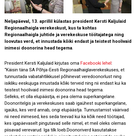
Neljapäeval, 13. aprillil külastas president Kersti Kaljulaid
Regionaalhaigla verekeskust, kus ta kohtas
Regionaalhaigla juhtide ja verekeskuse töötajatega ning
loovutas verd, et innustada kõiki endast ja teistest hoolivaid
inimesi doonorina head tegema
.
President Kersti Kaljulaid kirjutas oma
Facebooki lehel
:
“Käisin täna SA Põhja-Eesti Regionaalhaiglaverekeskuses, et
tunnustada vabatahtlikkusel põhinevat veredoonorlust ning
isikliku eeskujuga innustada kõiki terveid ning nii endast kui ka
teistest hoolivaid inimesi doonorina head tegema.
Selleks, et olla elupäästja, ei pea olema superkangelane.
Doonoritelgis ja verekeskuses saab igaühest superkangelane,
igaüks, kes verd annab, ongi elupäästja. Tunnustamist väärivad
nii need inimesed, kes seda teevad kui ka kõik need töötajad,
kes igapäevaselt pingutavad selle nimel, et meil oleks olemas
piisavad verevarud. Iga tilk loeb.Doonoriverd kasutatakse