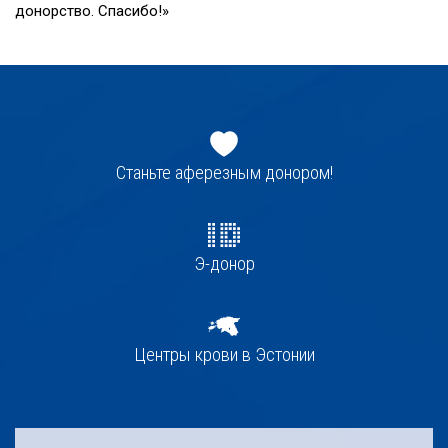
донорство. Спасибо!»
Jaluse
navigatsioon
Станьте аферезным донором!
Э-донор
Центры крови в Эстонии