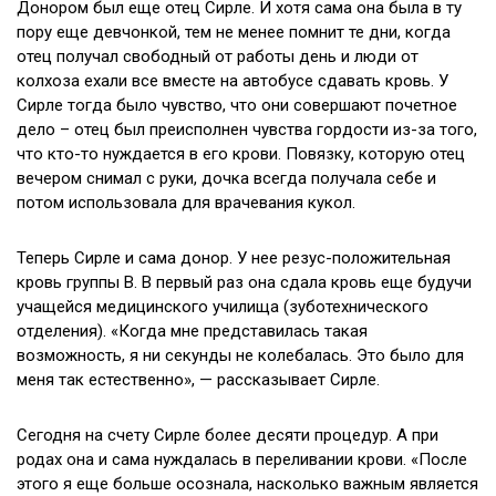
Донором был еще отец Сирле. И хотя сама она была в ту
пору еще девчонкой, тем не менее помнит те дни, когда
отец получал свободный от работы день и люди от
колхоза ехали все вместе на автобусе сдавать кровь. У
Сирле тогда было чувство, что они совершают почетное
дело – отец был преисполнен чувства гордости из-за того,
что кто-то нуждается в его крови. Повязку, которую отец
вечером снимал с руки, дочка всегда получала себе и
потом использовала для врачевания кукол.
Теперь Сирле и сама донор. У нее резус-положительная
кровь группы В. В первый раз она сдала кровь еще будучи
учащейся медицинского училища (зуботехнического
отделения). «Когда мне представилась такая
возможность, я ни секунды не колебалась. Это было для
меня так естественно», — рассказывает Сирле.
Сегодня на счету Сирле более десяти процедур. А при
родах она и сама нуждалась в переливании крови. «После
этого я еще больше осознала, насколько важным является