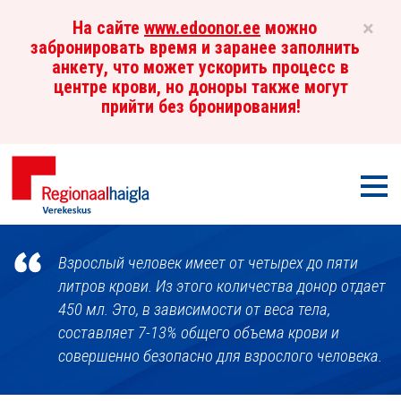
×
На сайте
www.edoonor.ee
можно
забронировать время и заранее заполнить
анкету, что может ускорить процесс в
центре крови, но доноры также могут
прийти без бронирования!
Мен
Центр
Взрослый человек имеет от четырех до пяти
крови
литров крови. Из этого количества донор отдает
450 мл. Это, в зависимости от веса тела,
составляет 7-13% общего объема крови и
совершенно безопасно для взрослого человека.