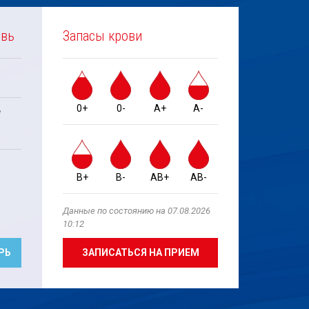
овь
Запасы крови
0+
0-
A+
A-
е
B+
B-
AB+
AB-
Данные по состоянию на 07.08.2026
10:12
РЬ
ЗАПИСАТЬСЯ НА ПРИЕМ