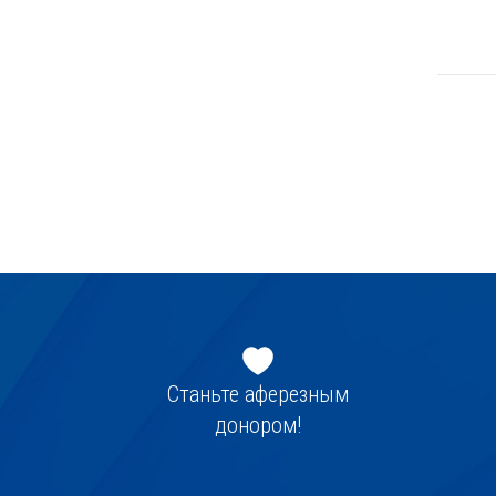
Jaluse
navigatsioon
Станьте аферезным
донором!