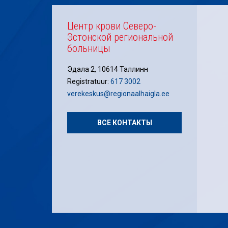
Центр крови Северо-
Эстонской региональной
больницы
Эдала 2, 10614 Таллинн
Registratuur:
617 3002
verekeskus@regionaalhaigla.ee
ВСЕ КОНТАКТЫ