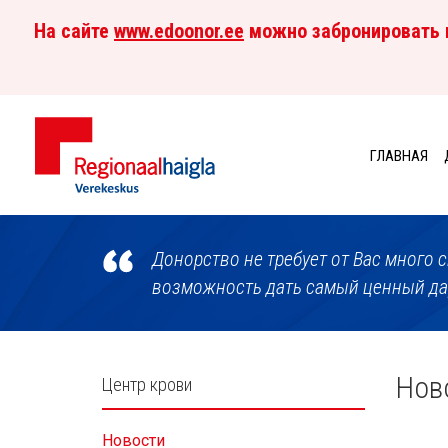
На сайте
www.edoonor.ee
можно забронировать в
ГЛАВНАЯ
Центр
крови
Донорство не требует от Вас много с
возможность дать самый ценный дар
Külgpaani
Нов
Центр крови
navigatsioon
Новости