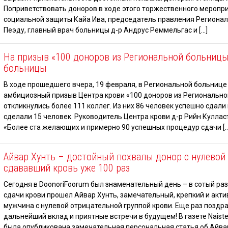
Поприветствовать доноров в ходе этого торжественного меропр
социальной защиты Кайа Ива, председатель правления Региона
Пеэду, главный врач больницы д-р Андрус Реммельгас и […]
На призыв «100 доноров из Региональной больницы
больницы
В ходе прошедшего вчера, 19 февраля, в Региональной больнице
амбициозный призыв Центра крови «100 доноров из Региональн
откликнулись более 111 коллег. Из них 86 человек успешно сдали
сделали 15 человек. Руководитель Центра крови д-р Рийн Кулласт
«Более ста желающих и примерно 90 успешных процедур сдачи […
Айвар Хунть – достойный похвалы донор с нулевой 
сдававший кровь уже 100 раз
Сегодня в DoonoriFoorum был знаменательный день – в сотый ра
сдачи крови прошел Айвар Хунть, замечательный, крепкий и акт
мужчина с нулевой отрицательной группой крови. Еще раз поздр
дальнейший вклад и приятные встречи в будущем! В газете Naiste
была опубликована замечательная персональная статья об Айва