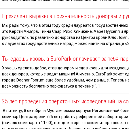
Президент выразила признательность донорам и ру
Мы рады тому, что в этом году среди лауреатов государственных
это Керсти Аниярв, Тийна Саар, Рихо Хяникене, Ааре Пуусепп и Я
руководитель по развитию донорства из Центра крови Юло Ломп
о лауреатах государственных наград можно найти на странице «Э
Ты сдаешь кровь, а EuroPark оплачивает за тебя пар
Хочешь сделать добро, став донором и сдав кровь для нуждающих
всех доноров, которые водят машину! А именно, EuroPark хочет 
города DoonoriFoorum еще более удобным, чем раньше. Теперь не
возможность бесплатно парковаться в течение […]
25 лет проведения сверхточных исследований на с
В пятницу, 8 октября в Мустамяэском корпусе Региональной бол
семинар Центра крови «25 лет работы референтной лаборатори
(начало семинара в 11:00), в ходе которого вспомнят прошлое, а
новые вызовы сегодняшнего дня. Референтная лаборатория имм