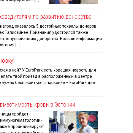
ководителям по развитию донорства
 наград оказалось 5 достойных похвалы доноров –
рек Талисайнен. Признания удостоился также
 за популяризацию донорства. Больше информации
стония […]
ковку!
ся в ней? У EuroPark есть хорошая новость для
сделать твой приезд в расположенный в центре
 нужно беспокоиться о парковке – EuroPark дает
овместимость крови в Эстонии
ьницы пройдет
и иммуногематологии»
 также проанализируют
уногематологии была