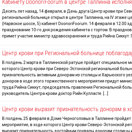
Кабинету DoonoriFoorum в центре Таллинна исполня
Десять лет назад, 14 февраля, в День друга Центр крови при Се
региональной больнице открыл в центре Таллинна, на IV этаже ц
(Нарвское шоссе, 5) кабинет DoonoriFoorum. 14 февраля в 12.00 з
празднование 10-го дня рождения кабинета с тортом. В праздно
примет участие министр здравоохранения и труда Рийна Сиккут. П
Центр крови при Региональной больнице поблагода
В полдень 2 марта в Таллиннской ратуше пройдет специальное м
которого Центр крови при Северо-Эстонской региональной боль
признательность активным донорам из столицы и Харьюского уе
доноров в ходе этого торжественного мероприятия придут мини
труда Рийна Сиккут, председатель правления Региональной боль
руководитель Центра крови доктор Рийн Кулласте. […]
Центр крови выразит признательность донорам в х
В полдень 25 февраля в Доме Черноголовых в Таллинне пройдет
мероприятие, в ходе которого Центр крови Северо-Эстонской ре
выразит признательность достойным похвалы донорам столицы 