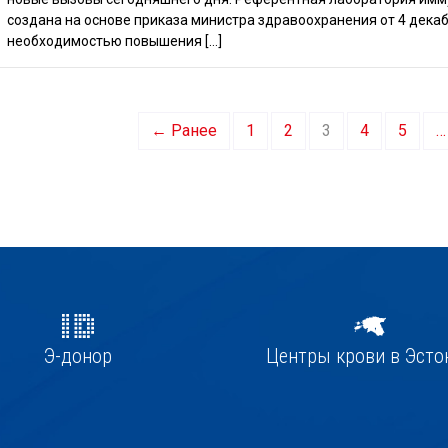
создана на основе приказа министра здравоохранения от 4 декабря
необходимостью повышения […]
← Ранее
1
2
3
4
5
…
Э-донор
Центры крови в Эсто