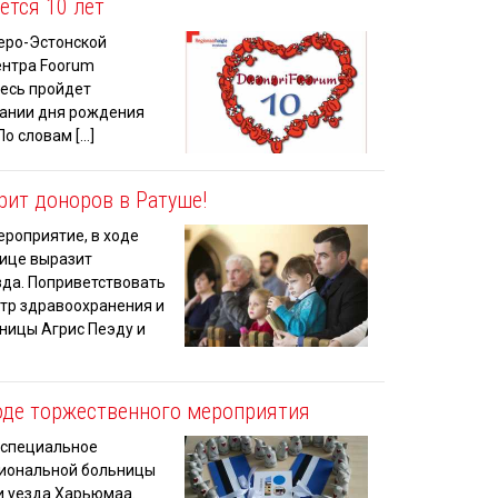
ется 10 лет
веро-Эстонской
ентра Foorum
десь пройдет
вании дня рождения
о словам […]
рит доноров в Ратуше!
ероприятие, в ходе
нице выразит
зда. Поприветствовать
стр здравоохранения и
ницы Агрис Пеэду и
оде торжественного мероприятия
 специальное
гиональной больницы
и уезда Харьюмаа.