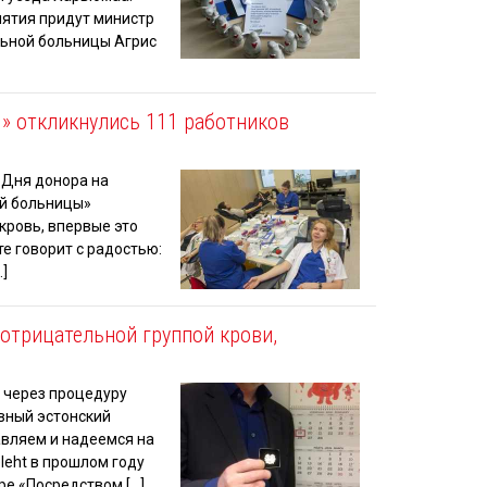
иятия придут министр
льной больницы Агрис
» откликнулись 111 работников
 Дня донора на
ой больницы»
 кровь, впервые это
е говорит с радостью:
]
отрицательной группой крови,
з через процедуру
ивный эстонский
авляем и надеемся на
leht в прошлом году
ре «Посредством […]