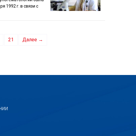
 1992 г. в связи с
21
Далее →
нии