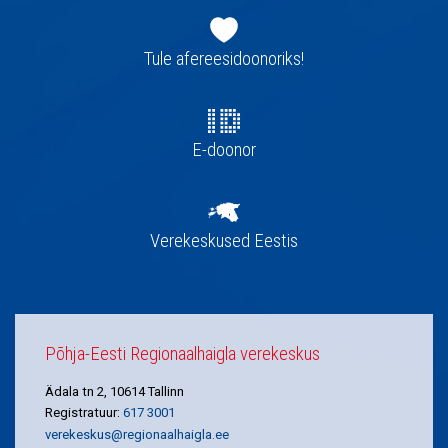
Jaluse
navigatsioon
Tule afereesidoonoriks!
E-doonor
Verekeskused Eestis
Põhja-Eesti Regionaalhaigla verekeskus
Ädala tn 2, 10614 Tallinn
Registratuur:
617 3001
verekeskus@regionaalhaigla.ee