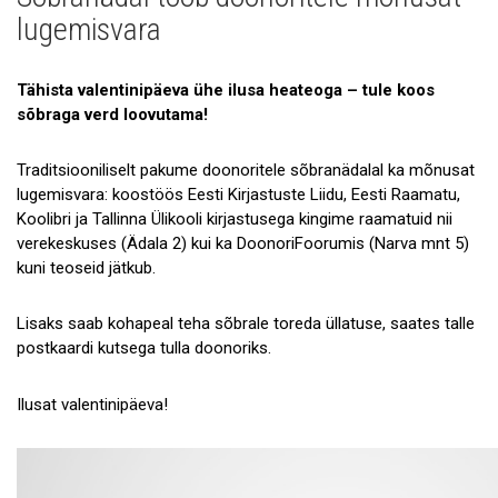
Uudised
lugemisvara
Galerii
Tähista valentinipäeva ühe ilusa heateoga – tule koos
Koostöö
sõbraga verd loovutama!
Tule tööle!
Traditsiooniliselt pakume doonoritele sõbranädalal ka mõnusat
Tule ekskursioonile!
lugemisvara: koostöös Eesti Kirjastuste Liidu, Eesti Raamatu,
Koolibri ja Tallinna Ülikooli kirjastusega kingime raamatuid nii
Andmekaitse
verekeskuses (Ädala 2) kui ka DoonoriFoorumis (Narva mnt 5)
kuni teoseid jätkub.
Lisaks saab kohapeal teha sõbrale toreda üllatuse, saates talle
postkaardi kutsega tulla doonoriks.
Ilusat valentinipäeva!