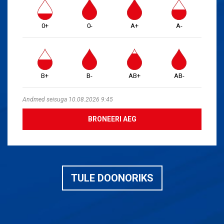
0+
0-
A+
A-
B+
B-
AB+
AB-
Andmed seisuga 10.08.2026 9:45
BRONEERI AEG
TULE DOONORIKS