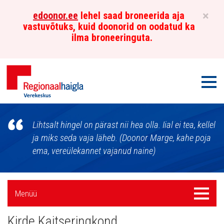
×
edoonor.ee
lehel saad broneerida aja
vastuvõtuks, kuid doonorid on oodatud ka
ilma broneeringuta.
Men
Põhja-
Lihtsalt hingel on pärast nii hea olla. Iial ei tea, kellel
Eesti
ja miks seda vaja läheb. (Doonor Marge, kahe poja
ema, vereülekannet vajanud naine)
Regionaalhaigla
Verekeskus
Külgpaani
Menüü
Menüü
navigatsioon
Kirde Kaitseringkond