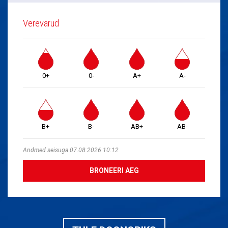
Verevarud
0+
0-
A+
A-
B+
B-
AB+
AB-
Andmed seisuga 07.08.2026 10:12
BRONEERI AEG