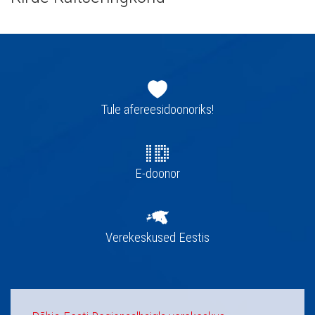
Jaluse
navigatsioon
Tule afereesidoonoriks!
E-doonor
Verekeskused Eestis