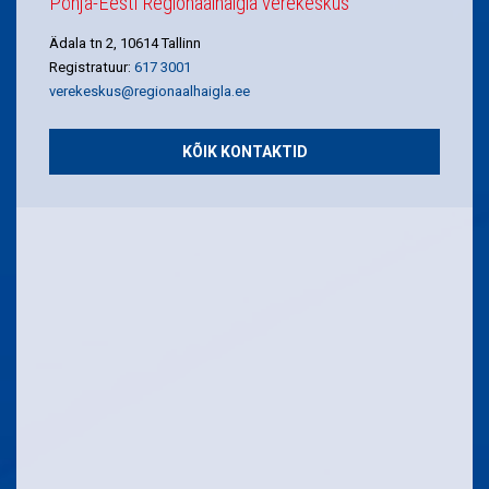
Põhja-Eesti Regionaalhaigla verekeskus
Ädala tn 2, 10614 Tallinn
Registratuur:
617 3001
verekeskus@regionaalhaigla.ee
KÕIK KONTAKTID