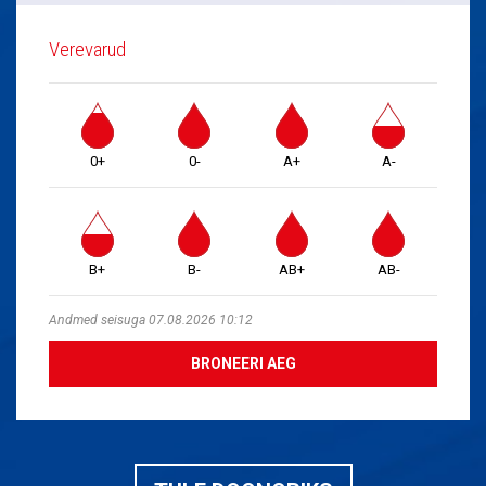
Verevarud
0+
0-
A+
A-
B+
B-
AB+
AB-
Andmed seisuga 07.08.2026 10:12
BRONEERI AEG