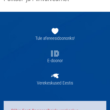
Jaluse
navigatsioon
Tule afereesidoonoriks!
E-doonor
Verekeskused Eestis