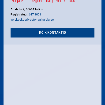
Põhja-Eesti Regionaalhaigla verekeskus
Ädala tn 2, 10614 Tallinn
Registratuur:
617 3001
verekeskus@regionaalhaigla.ee
KÕIK KONTAKTID