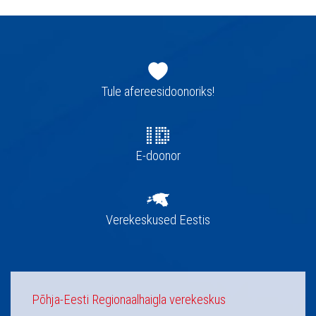
Jaluse
navigatsioon
Tule afereesidoonoriks!
E-doonor
Verekeskused Eestis
Põhja-Eesti Regionaalhaigla verekeskus