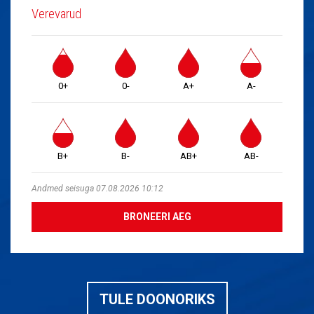
Verevarud
0+
0-
A+
A-
B+
B-
AB+
AB-
Andmed seisuga 07.08.2026 10:12
BRONEERI AEG
TULE DOONORIKS