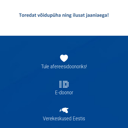
Jaluse
navigatsioon
Tule afereesidoonoriks!
E-doonor
Verekeskused Eestis