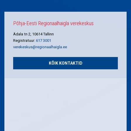
Põhja-Eesti Regionaalhaigla verekeskus
Ädala tn 2, 10614 Tallinn
Registratuur:
617 3001
verekeskus@regionaalhaigla.ee
KÕIK KONTAKTID