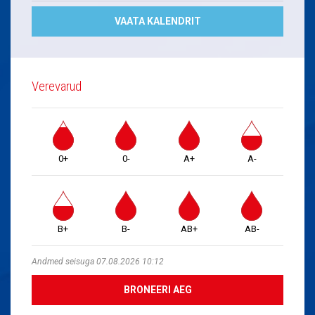
VAATA KALENDRIT
Verevarud
0+
0-
A+
A-
B+
B-
AB+
AB-
Andmed seisuga 07.08.2026 10:12
BRONEERI AEG