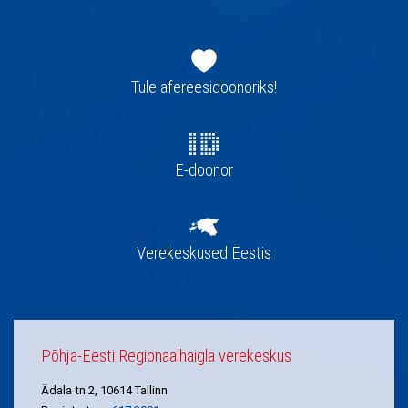
Jaluse
navigatsioon
Tule afereesidoonoriks!
E-doonor
Verekeskused Eestis
Põhja-Eesti Regionaalhaigla verekeskus
Ädala tn 2, 10614 Tallinn