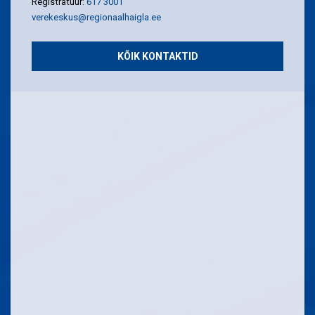
Registratuur:
617 3001
verekeskus@regionaalhaigla.ee
KÕIK KONTAKTID