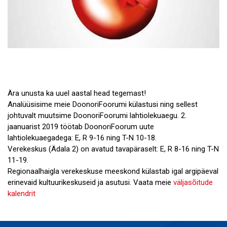
Ära unusta ka uuel aastal head tegemast!
Analüüsisime meie DoonoriFoorumi külastusi ning sellest
johtuvalt muutsime DoonoriFoorumi lahtiolekuaegu. 2.
jaanuarist 2019 töötab DoonoriFoorum uute
lahtiolekuaegadega: E, R 9-16 ning T-N 10-18.
Verekeskus (Ädala 2) on avatud tavapäraselt: E, R 8-16 ning T-N
11-19.
Regionaalhaigla verekeskuse meeskond külastab igal argipäeval
erinevaid kultuurikeskuseid ja asutusi. Vaata meie
väljasõitude
kalendrit