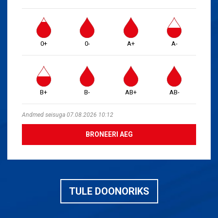
0+
0-
A+
A-
B+
B-
AB+
AB-
Andmed seisuga 07.08.2026 10:12
BRONEERI AEG
TULE DOONORIKS