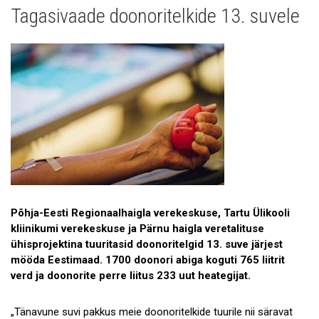
Tagasivaade doonoritelkide 13. suvele
Uudised
Galerii
Koostöö
Tule tööle!
Tule ekskursioonile!
Andmekaitse
Põhja-Eesti Regionaalhaigla verekeskuse, Tartu Ülikooli
kliinikumi verekeskuse ja Pärnu haigla veretalituse
ühisprojektina tuuritasid doonoritelgid 13. suve järjest
mööda Eestimaad. 1700 doonori abiga koguti 765 liitrit
verd ja doonorite perre liitus 233 uut heategijat.
„Tänavune suvi pakkus meie doonoritelkide tuurile nii säravat