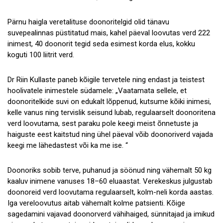
Pärnu haigla veretalituse doonoritelgid olid tänavu
suvepealinnas püstitatud mais, kahel päeval loovutas verd 222
inimest, 40 doonorit tegid seda esimest korda elus, kokku
koguti 100 liitrit verd.
Dr Riin Kullaste paneb kõigile tervetele ning endast ja teistest
hoolivatele inimestele südamele: „Vaatamata sellele, et
doonoritelkide suvi on edukalt lõppenud, kutsume kõiki inimesi,
kelle vanus ning tervislik seisund lubab, regulaarselt doonoritena
verd loovutama, sest paraku pole keegi meist õnnetuste ja
haiguste eest kaitstud ning ühel päeval võib doonoriverd vajada
keegi me lähedastest või ka me ise. “
Doonoriks sobib terve, puhanud ja söönud ning vähemalt 50 kg
kaaluv inimene vanuses 18–60 eluaastat. Verekeskus julgustab
doonoreid verd loovutama regulaarselt, kolm-neli korda aastas.
Iga vereloovutus aitab vähemalt kolme patsienti. Kõige
sagedamini vajavad doonorverd vähihaiged, sünnitajad ja imikud