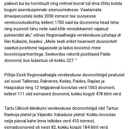
päikest kui ka tormituult ning mitmel korral tuli ilma tõttu kolida
koguni asenduspinnale siseruumidesse. Vaatamata
ilmaviperustele leidis 2050 inimest tee suvisesse
vereloovutuskohta, kellest 1700 said ka doonorina head teha
ning suuresti tänu neile said kõik vereülekannet vajanud
patsiendid abi,“ sõnas Regionaalhaigla verekeskuse juhataja dr
Riin Kullaste, lisades: „Meile teeb erilist heameelt doonoritelt
saadud positiivne tagasiside ja ladus koostöö meie
koostööpartneritega. Seekordse rekordi püstitasid Paide
doonorid, kus külastusi oli kokku 227. “
Põhja-Eesti Regionaalhaigla verekeskuse doonoritelgid peatusid
sel suvel Tallinnas, Rakveres, Keilas, Paides, Raplas ja
Haapsalus ning 12 telgipäeval loovutas verd 1063 doonorit,
kellest 111 olid esmased doonorid, kokku koguti 478 liitrit verd.
Tartu Ülikooli kliinikumi verekeskuse doonoritelgid olid Tartus
Raekoja platsil ja Viljandis Vabaduse platsil. Kokku loovutas
nelja päeval kahe linna telkides verd 410 inimest,
esmadoonoreid oli neist 82, kokku koguti 184 liitrit verd.