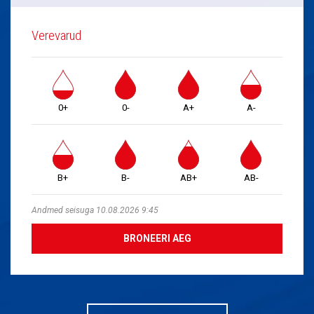
Verevarud
0+
0-
A+
A-
B+
B-
AB+
AB-
Andmed seisuga 10.08.2026 9:45
BRONEERI AEG