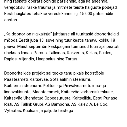
ning raskete operatsioonide patsiendid, aga ka aneemia,
verejooksu, raske trauma ja mitmete teiste haiguste põdejad.
Eesti haiglates tehakse vereülekanne ligi 15 000 patsiendile
aastas.
„Ka doonor on riigikaitsja” juhtlause all tuuritasid doonoritelgid
mööda Eestit juba 13. suve ning tuur kestis tänavu kokku 18
päeva. Maist septembri keskpaigani toimunud tuuri ajal peatuti
üheksas linnas: Pärnus, Tallinnas, Rakveres, Keilas, Paides,
Raplas, Viljandis, Haapsalus ning Tartus.
Doonoritelkide projekt sai teoks tänu pikale koostööle
Päästeameti, Kaitseväe, Sotsiaalministeeriumi,
Kaitseministeeriumi, Politsei- ja Piirivalveameti, maa- ja
linnavalitsuste, Maanteeameti, Kaitseväe värbamiskeskuse,
Kaitseväe Ühendatud Õppeasutuste, Kaitseliidu, Eesti Punase
Risti, AS Tallink Grupi, AS Bambona, AS Kalev, A. Le Coq,
Vytautas, Kuulsaal ja paljude teistega.