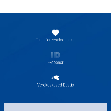
Jaluse
navigatsioon
Tule afereesidoonoriks!
E-doonor
Verekeskused Eestis