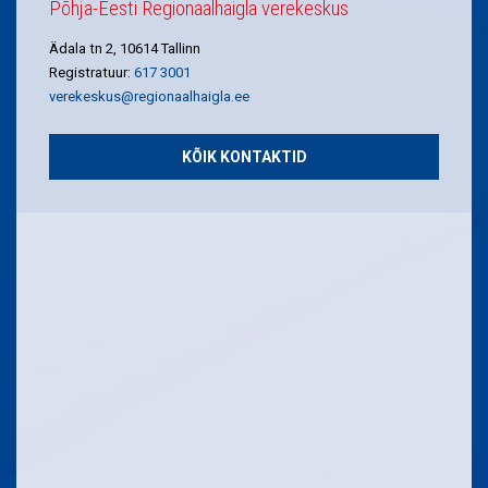
Põhja-Eesti Regionaalhaigla verekeskus
Ädala tn 2, 10614 Tallinn
Registratuur:
617 3001
verekeskus@regionaalhaigla.ee
KÕIK KONTAKTID