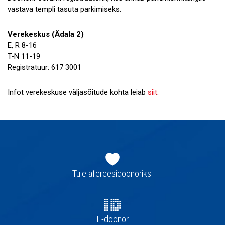
vastava templi tasuta parkimiseks.
Verekeskus (Ädala 2)
E, R 8-16
T-N 11-19
Registratuur: 617 3001
Infot verekeskuse väljasõitude kohta leiab
siit
.
Jaluse
navigatsioon
Tule afereesidoonoriks!
E-doonor