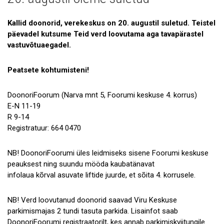
Uudised
Galerii
Kallid doonorid, verekeskus on 20. augustil suletud. Teistel
päevadel kutsume Teid verd loovutama aga tavapärastel
Koostöö
vastuvõtuaegadel.
Tule tööle!
Peatsete kohtumisteni!
Tule ekskursioonile!
DoonoriFoorum (Narva mnt 5, Foorumi keskuse 4. korrus)
Andmekaitse
E-N 11-19
R 9-14
Registratuur: 664 0470
NB! DoonoriFoorumi üles leidmiseks sisene Foorumi keskuse
peauksest ning suundu mööda kaubatänavat
infolaua kõrval asuvate liftide juurde, et sõita 4. korrusele.
NB! Verd loovutanud doonorid saavad Viru Keskuse
parkimismajas 2 tundi tasuta parkida. Lisainfot saab
DoonoriFoorumi registraatorilt, kes annab parkimiskviitungile