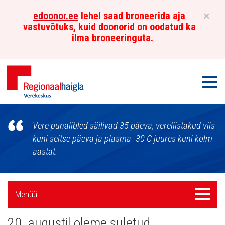
×
edoonor.ee
lehel saad broneerida aja
vastuvõtuks, kuid doonorid on oodatud ka
ilma broneeringuta.
Men
Põhja-
Vere punalibled säilivad 35 päeva, vereliistakud viis
Eesti
kuni seitse päeva ja plasma -30 C juures kuni kolm
aastat.
Regionaalhaigla
Verekeskus
Külgpaani
Menüü
Menüü
navigatsioon
20. augustil oleme suletud