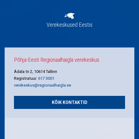
Verekeskused Eestis
Põhja-Eesti Regionaalhaigla verekeskus
Ädala tn 2, 10614 Tallinn
Registratuur:
617 3001
verekeskus@regionaalhaigla.ee
KÕIK KONTAKTID