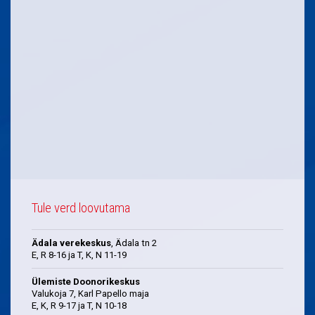
Tule verd loovutama
Ädala verekeskus
, Ädala tn 2
E, R 8-16 ja T, K, N 11-19
Ülemiste Doonorikeskus
Valukoja 7, Karl Papello maja
E, K, R 9-17 ja T, N 10-18