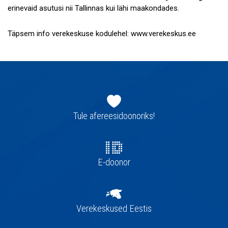
erinevaid asutusi nii Tallinnas kui lähi maakondades.
Täpsem info verekeskuse kodulehel: www.verekeskus.ee
Jaluse
navigatsioon
Tule afereesidoonoriks!
E-doonor
Verekeskused Eestis