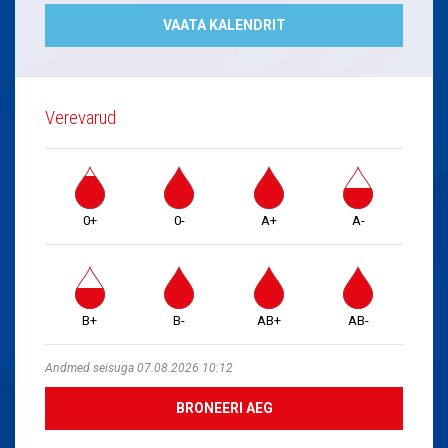
VAATA KALENDRIT
Verevarud
0+
0-
A+
A-
B+
B-
AB+
AB-
Andmed seisuga 07.08.2026 10:12
BRONEERI AEG