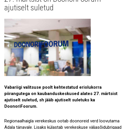
Uudised
ajutiselt suletud
Galerii
Koostöö
Tule tööle!
Tule ekskursioonile!
Andmekaitse
Vabariigi valitsuse poolt kehtestatud eriolukorra
piirangutega on kaubanduskeskused alates 27. märtsist
ajutiselt suletud, sh jääb ajutiselt suletuks ka
DoonoriFoorum.
Regionaalhaigla verekeskus ootab doonoreid verd loovutama
Ädala tänavale. Lisaks külastab verekeskuse väljasõidubrigaad