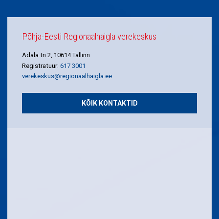
Põhja-Eesti Regionaalhaigla verekeskus
Ädala tn 2, 10614 Tallinn
Registratuur:
617 3001
verekeskus@regionaalhaigla.ee
KÕIK KONTAKTID