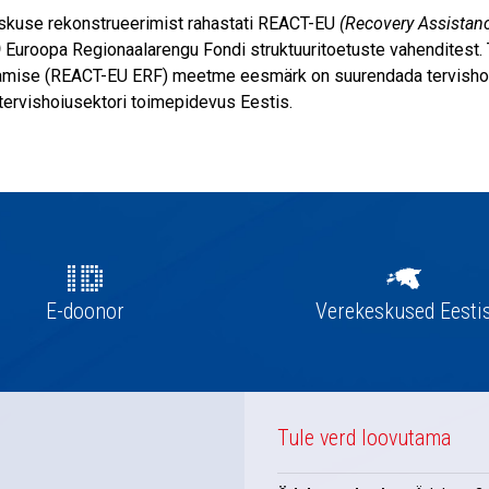
kuse rekonstrueerimist rahastati REACT-EU
(Recovery Assistanc
)
Euroopa Regionaalarengu Fondi struktuuritoetuste vahenditest. 
mise (REACT-EU ERF) meetme eesmärk on suurendada tervishoius
tervishoiusektori toimepidevus Eestis.
E-doonor
Verekeskused Eesti
Tule verd loovutama