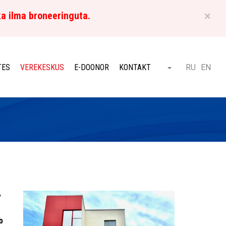
×
ka ilma broneeringuta.
ET
TES
VEREKESKUS
E-DOONOR
KONTAKT
RU
EN
Otsi
v
b