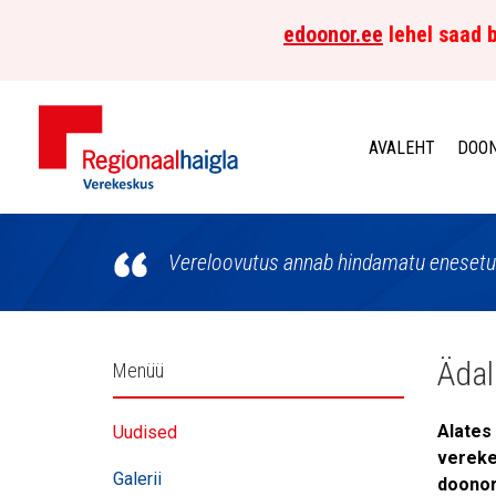
edoonor.ee
lehel saad b
AVALEHT
DOON
Põhja-
Eesti
Vereloovutus annab hindamatu enesetun
Regionaalhaigla
Verekeskus
Külgpaani
Ädal
Menüü
navigatsioon
Alates 
Uudised
vereke
Galerii
doonor