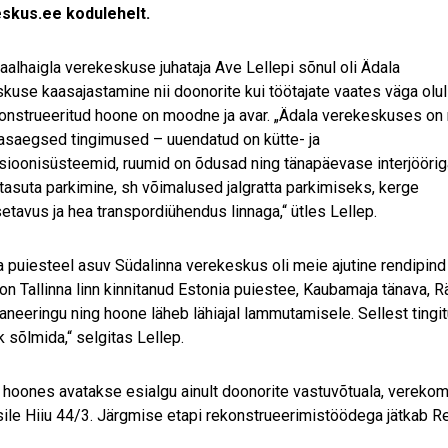
skus.ee kodulehelt.
alhaigla verekeskuse juhataja Ave Lellepi sõnul oli Ädala
kuse kaasajastamine nii doonorite kui töötajate vaates väga olul
onstrueeritud hoone on moodne ja avar. „Ädala verekeskuses on
aasaegsed tingimused – uuendatud on kütte- ja
tsioonisüsteemid, ruumid on õdusad ning tänapäevase interjöörig
tasuta parkimine, sh võimalused jalgratta parkimiseks, kerge
setavus ja hea transpordiühendus linnaga,“ ütles Lellep.
a puiesteel asuv Südalinna verekeskus oli meie ajutine rendipind 
 on Tallinna linn kinnitanud Estonia puiestee, Kaubamaja tänava, Rä
laneeringu ning hoone läheb lähiajal lammutamisele. Sellest tingi
k sõlmida,“ selgitas Lellep.
 hoones avatakse esialgu ainult doonorite vastuvõtuala, verekom
ile Hiiu 44/3. Järgmise etapi rekonstrueerimistöödega jätkab Reg