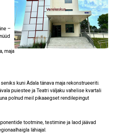
ine –
 nüüd
a, maja
seniks kuni Ädala tänava maja rekonstrueeriti.
vala puiestee ja Teatri väljaku vahelise kvartali
tuna polnud meil pikaaegset rendilepingut
ponentide tootmine, testimine ja laod jäävad
ionaalhaigla lähiajal.