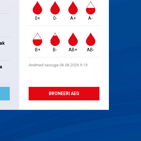
0+
0-
A+
A-
jak
B+
B-
AB+
AB-
Andmed seisuga 06.08.2026 9:19
na
BRONEERI AEG