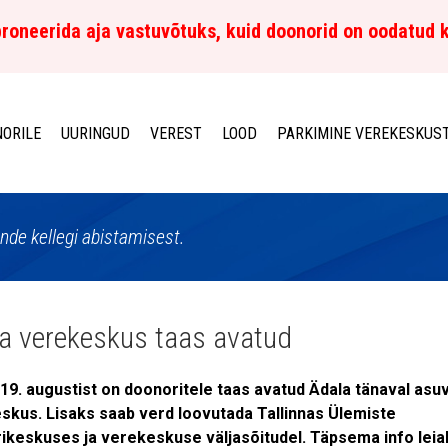
roneerida aja vastuvõtuks, kuid doonorid on oodatud 
ORILE
UURINGUD
VEREST
LOOD
PARKIMINE VEREKESKUS
de kellegi abistamisest.
a verekeskus taas avatud
19. augustist on doonoritele taas avatud Ädala tänaval asu
skus. Lisaks saab verd loovutada Tallinnas Ülemiste
ikeskuses ja verekeskuse väljasõitudel. Täpsema info leia