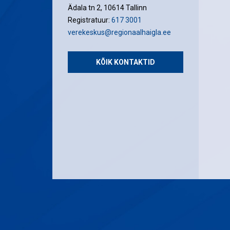
Ädala tn 2, 10614 Tallinn
Registratuur:
617 3001
verekeskus@regionaalhaigla.ee
KÕIK KONTAKTID