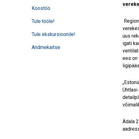
vereke
Koostöö
Regiona
Tule tööle!
verekes
Tule ekskursioonile!
uus rek
igati k
Andmekaitse
ventila
ees on 
ligipää
„Estoni
Ühtlasi
detailp
võimali
Ädala 2
aadress