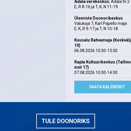
Ädala verekeskus
, Ädala tn 2
E, R 8-16 ja T, K, N 11-19
Ülemiste Doonorikeskus
Valukoja 7, Karl Papello maja
E, K, R 9-17 ja T, N 10-18
Kuusalu Rahvamaja (Keskväl
10)
06.08.2026 10.00-13.00
Rapla Kultuurikeskus (Tallin
mnt 17)
07.08.2026 10.00-14.00
VAATA KALENDRIT
TULE DOONORIKS