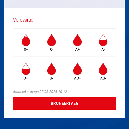
Verevarud
0+
0-
A+
A-
B+
B-
AB+
AB-
Andmed seisuga 07.08.2026 10:12
BRONEERI AEG