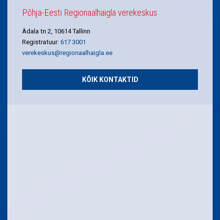
Põhja-Eesti Regionaalhaigla verekeskus
Ädala tn 2, 10614 Tallinn
Registratuur:
617 3001
verekeskus@regionaalhaigla.ee
KÕIK KONTAKTID