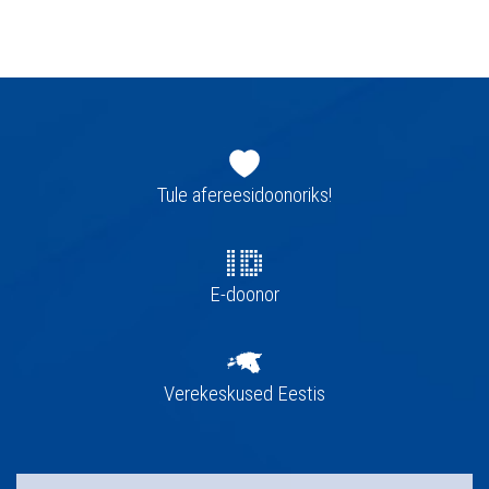
Jaluse
navigatsioon
Tule afereesidoonoriks!
E-doonor
Verekeskused Eestis