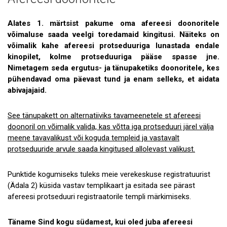
Uudised
Galerii
Alates 1. märtsist pakume oma afereesi doonoritele
võimaluse saada veelgi toredamaid kingitusi. Näiteks on
Koostöö
võimalik kahe afereesi protseduuriga lunastada endale
kinopilet, kolme protseduuriga pääse spasse jne.
Tule tööle!
Nimetagem seda ergutus- ja tänupaketiks doonoritele, kes
pühendavad oma päevast tund ja enam selleks, et aidata
Tule ekskursioonile!
abivajajaid.
Andmekaitse
See tänupakett on alternatiiviks tavameenetele st afereesi
doonoril on võimalik valida, kas võtta iga protseduuri järel välja
meene tavavalikust või koguda templeid ja vastavalt
protseduuride arvule saada kingitused allolevast valikust.
Punktide kogumiseks tuleks meie verekeskuse registratuurist
(Ädala 2) küsida vastav templikaart ja esitada see pärast
afereesi protseduuri registraatorile templi märkimiseks.
Täname Sind kogu südamest, kui oled juba afereesi