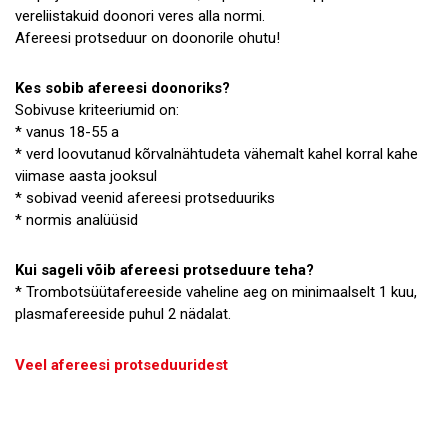
vereliistakuid doonori veres alla normi.
Afereesi protseduur on doonorile ohutu!
Kes sobib afereesi doonoriks?
Sobivuse kriteeriumid on:
* vanus 18-55 a
* verd loovutanud kõrvalnähtudeta vähemalt kahel korral kahe
viimase aasta jooksul
* sobivad veenid afereesi protseduuriks
* normis analüüsid
Kui sageli võib afereesi protseduure teha?
* Trombotsüütafereeside vaheline aeg on minimaalselt 1 kuu,
plasmafereeside puhul 2 nädalat.
Veel afereesi protseduuridest