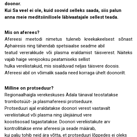
doonor.
Kui Sa veel ei ole, kuid soovid selleks saada, siis palun
anna meie meditsiinilisele läbivaatajale sellest teada.
Mis on aferees?
Afereesi meetodi nimetus tuleneb kreekakeelsest sõnast
Aphairesis ning tähendab spetsiaalse seadme abil
teatud vererakkude või plasma eraldamist täisverest. Näiteks
vajab haige verejooksu peatamiseks sellist
hulka vereliistakuid, mis sisalduvad neljas täisvere doosis.
Afereesi abil on võimalik saada need korraga ühelt doonorilt.
Milline on protseduur?
Regionaalhaigla verekeskuses Ädala tänaval teostatakse
trombotsüüt- ja plasmafereesi protseduure.
Protseduuri ajal eraldatakse doonori verest vastavalt
vereliistakud või plasma ning ülejäänud vere
koostisosad tagastatakse. Doonori vereliistakute arv
kontrollitakse enne afereesi ja seade määrab,
kui palju tohib neid ära võtta, et protseduuri lõppedes ei oleks