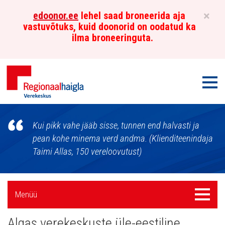
×
edoonor.ee
lehel saad broneerida aja
vastuvõtuks, kuid doonorid on oodatud ka
ilma broneeringuta.
Men
Põhja-
Kui pikk vahe jääb sisse, tunnen end halvasti ja
Eesti
pean kohe minema verd andma. (Klienditeenindaja
Taimi Allas, 150 vereloovutust)
Regionaalhaigla
Verekeskus
Külgpaani
Menüü
Menüü
navigatsioon
Algas verekeskuste üle-eestiline