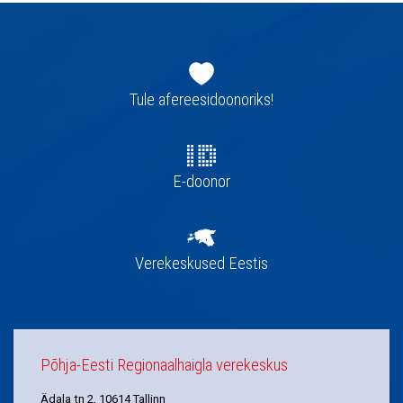
Jaluse
navigatsioon
Tule afereesidoonoriks!
E-doonor
Verekeskused Eestis
Põhja-Eesti Regionaalhaigla verekeskus
Ädala tn 2, 10614 Tallinn