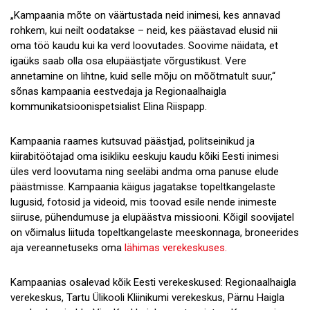
„Kampaania mõte on väärtustada neid inimesi, kes annavad
rohkem, kui neilt oodatakse – neid, kes päästavad elusid nii
oma töö kaudu kui ka verd loovutades. Soovime näidata, et
igaüks saab olla osa elupäästjate võrgustikust. Vere
annetamine on lihtne, kuid selle mõju on mõõtmatult suur,“
sõnas kampaania eestvedaja ja Regionaalhaigla
kommunikatsioonispetsialist Elina Riispapp.
Kampaania raames kutsuvad päästjad, politseinikud ja
kiirabitöötajad oma isikliku eeskuju kaudu kõiki Eesti inimesi
üles verd loovutama ning seeläbi andma oma panuse elude
päästmisse. Kampaania käigus jagatakse topeltkangelaste
lugusid, fotosid ja videoid, mis toovad esile nende inimeste
siiruse, pühendumuse ja elupäästva missiooni. Kõigil soovijatel
on võimalus liituda topeltkangelaste meeskonnaga, broneerides
aja vereannetuseks oma
lähimas verekeskuses.
Kampaanias osalevad kõik Eesti verekeskused: Regionaalhaigla
verekeskus, Tartu Ülikooli Kliinikumi verekeskus, Pärnu Haigla