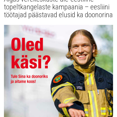
Uudised
topeltkangelaste kampaania – eesliini
Galerii
töötajad päästavad elusid ka doonorina
Koostöö
Tule tööle!
Tule ekskursioonile!
Andmekaitse