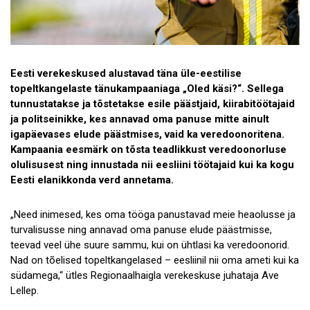
Eesti verekeskused alustavad täna üle-eestilise
topeltkangelaste tänukampaaniaga „Oled käsi?“. Sellega
tunnustatakse ja tõstetakse esile päästjaid, kiirabitöötajaid
ja politseinikke, kes annavad oma panuse mitte ainult
igapäevases elude päästmises, vaid ka veredoonoritena.
Kampaania eesmärk on tõsta teadlikkust veredoonorluse
olulisusest ning innustada nii eesliini töötajaid kui ka kogu
Eesti elanikkonda verd annetama.
„Need inimesed, kes oma tööga panustavad meie heaolusse ja
turvalisusse ning annavad oma panuse elude päästmisse,
teevad veel ühe suure sammu, kui on ühtlasi ka veredoonorid.
Nad on tõelised topeltkangelased – eesliinil nii oma ameti kui ka
südamega,“ ütles Regionaalhaigla verekeskuse juhataja Ave
Lellep.