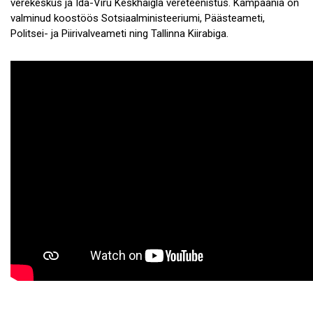
verekeskus ja Ida-Viru Keskhaigla vereteenistus. Kampaania on
valminud koostöös Sotsiaalministeeriumi, Päästeameti,
Politsei- ja Piirivalveameti ning Tallinna Kiirabiga.