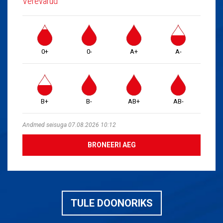
Verevarud
0+
0-
A+
A-
B+
B-
AB+
AB-
Andmed seisuga 07.08.2026 10:12
BRONEERI AEG
TULE DOONORIKS