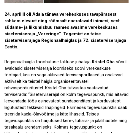
24. aprillil oli Ädala tänava verekeskuses tavapärasest
rohkem elevust ning rõõmsalt naeratavaid inimesi, sest
südame- ja liikumiskuu raames avasime verekeskuses
siseterviseraja „Vereringe“. Tegemist on teise
siseterviserajaga Regionaalhaiglas ja 72. siseterviserajaga
Eestis.
Regionaalhaigla tööohutuse talituse juhataja
Kristel Oha
sõnul
avaldasid siseterviseraja loomiseks soovi verekeskuse
töötajad, kes on väga aktiivsed tervisesportlased ja osalevad
aktiivselt ka teistel haigla organiseeritavatel
rahvaspordiüritustel. Kristel Oha tutvustas vastavatud
terviserada: “Siseterviserajal on kolm tegevuspunkti, mis aitavad
leevendada töös esinevatest sundasenditest ja korduvatest
liigutustest tekkivaid lihapingeid. Esimeses tegevuspunktis saab
treenida kaela-õlavöötme ja käte lihaseid. Teises
tegevuspunktis on harjutused kere-, tuhara- ja jalalihastele ning
tasakaalu arendamiseks. Kolmas tegevuspunkt on