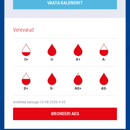
VAATA KALENDRIT
Verevarud
0+
0-
A+
A-
B+
B-
AB+
AB-
Andmed seisuga 10.08.2026 9:45
BRONEERI AEG