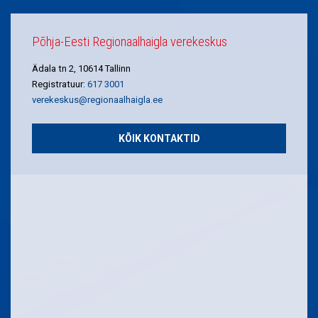
Põhja-Eesti Regionaalhaigla verekeskus
Ädala tn 2, 10614 Tallinn
Registratuur:
617 3001
verekeskus@regionaalhaigla.ee
KÕIK KONTAKTID