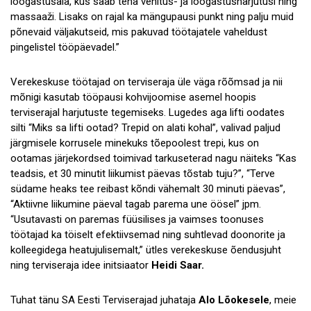
lõõgastusala, kus saab teha venitus- ja lõõgastusharjutusi ning
massaaži. Lisaks on rajal ka mängupausi punkt ning palju muid
põnevaid väljakutseid, mis pakuvad töötajatele vaheldust
pingelistel tööpäevadel.”
Verekeskuse töötajad on terviseraja üle väga rõõmsad ja nii
mõnigi kasutab tööpausi kohvijoomise asemel hoopis
terviserajal harjutuste tegemiseks. Lugedes aga lifti oodates
silti “Miks sa lifti ootad? Trepid on alati kohal”, valivad paljud
järgmisele korrusele minekuks tõepoolest trepi, kus on
ootamas järjekordsed toimivad tarkuseterad nagu näiteks “Kas
teadsis, et 30 minutit liikumist päevas tõstab tuju?”, “Terve
südame heaks tee reibast kõndi vähemalt 30 minuti päevas”,
“Aktiivne liikumine päeval tagab parema une öösel” jpm.
“Usutavasti on paremas füüsilises ja vaimses toonuses
töötajad ka töiselt efektiivsemad ning suhtlevad doonorite ja
kolleegidega heatujulisemalt,” ütles verekeskuse õendusjuht
ning terviseraja idee initsiaator
Heidi Saar.
Tuhat tänu SA Eesti Terviserajad juhataja
Alo Lõokesele
, meie