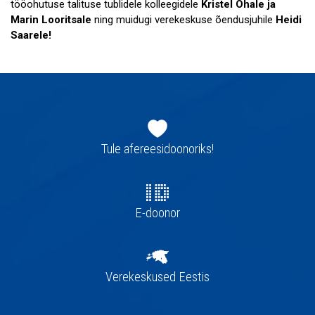
tööohutuse talituse tublidele kolleegidele
Kristel Ohale ja
Marin Looritsale
ning muidugi verekeskuse õendusjuhile
Heidi
Saarele!
Jaluse
navigatsioon
Tule afereesidoonoriks!
E-doonor
Verekeskused Eestis