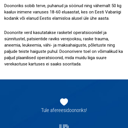
Doonoriks sobib terve, puhanud ja söönud ning vähemalt 50 kg
kaaluv inimene vanuses 18-60 eluaastat, kes on Eesti Vabariigi
kodanik või elanud Eestis elamisloa alusel üle ühe aasta.
Doonorite verd kasutatakse rasketel operatsioonidel ja
sünnitustel, patsientide raviks verejooksu, raske trauma,
aneemia, leukeemia, vähi- ja maksahaiguste, põletuste ning
paljude teiste haiguste puhul. Doonorivere toel on võimalikud ka
paljud plaanilised operatsioonid, mida muidu liiga suure
verekaotuse kartuses ei saaks sooritada.
Jaluse
navigatsioon
Tule afereesidoonoriks!