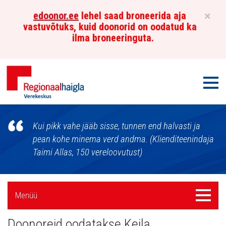
×
edoonor.ee
lehel saad broneerida aja
vastuvõtuks, kuid doonorid on oodatud ka
ilma broneeringuta.
Men
Põhja-
Kui pikk vahe jääb sisse, tunnen end halvasti ja
Eesti
pean kohe minema verd andma. (Klienditeenindaja
Taimi Allas, 150 vereloovutust)
Regionaalhaigla
Verekeskus
Külgpaani
Menüü
Menüü
navigatsioon
Doonoreid oodatakse Keila