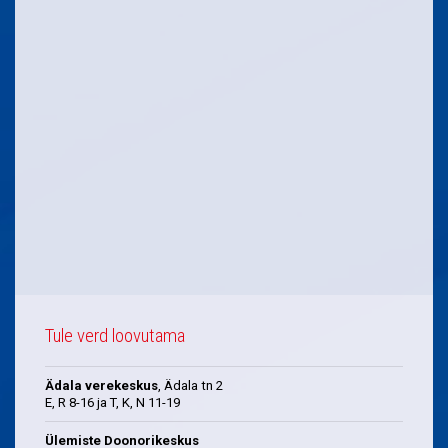
Tule verd loovutama
Ädala verekeskus
, Ädala tn 2
E, R 8-16 ja T, K, N 11-19
Ülemiste Doonorikeskus