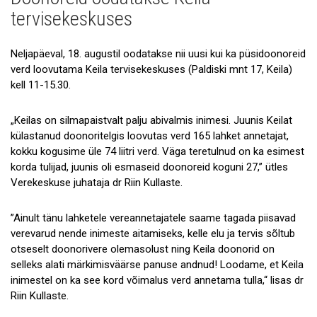
Uudised
tervisekeskuses
Galerii
Neljapäeval, 18. augustil oodatakse nii uusi kui ka püsidoonoreid
Koostöö
verd loovutama Keila tervisekeskuses (Paldiski mnt 17, Keila)
kell 11-15.30.
Tule tööle!
Tule ekskursioonile!
„Keilas on silmapaistvalt palju abivalmis inimesi. Juunis Keilat
külastanud doonoritelgis loovutas verd 165 lahket annetajat,
Andmekaitse
kokku kogusime üle 74 liitri verd. Väga teretulnud on ka esimest
korda tulijad, juunis oli esmaseid doonoreid koguni 27,” ütles
Verekeskuse juhataja dr Riin Kullaste.
”Ainult tänu lahketele vereannetajatele saame tagada piisavad
verevarud nende inimeste aitamiseks, kelle elu ja tervis sõltub
otseselt doonorivere olemasolust ning Keila doonorid on
selleks alati märkimisväärse panuse andnud! Loodame, et Keila
inimestel on ka see kord võimalus verd annetama tulla,“ lisas dr
Riin Kullaste.