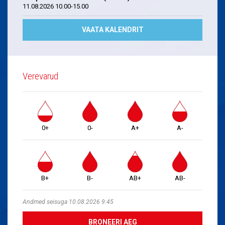
11.08.2026 10.00-15.00
VAATA KALENDRIT
Verevarud
0+
0-
A+
A-
B+
B-
AB+
AB-
Andmed seisuga 10.08.2026 9:45
BRONEERI AEG