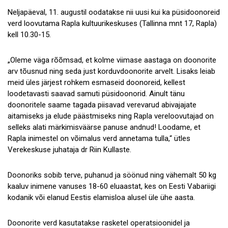
Neljapäeval, 11. augustil oodatakse nii uusi kui ka püsidoonoreid
Koostöö
verd loovutama Rapla kultuurikeskuses (Tallinna mnt 17, Rapla)
kell 10.30-15.
Tule tööle!
Tule ekskursioonile!
„Oleme väga rõõmsad, et kolme viimase aastaga on doonorite
arv tõusnud ning seda just korduvdoonorite arvelt. Lisaks leiab
Andmekaitse
meid üles järjest rohkem esmaseid doonoreid, kellest
loodetavasti saavad samuti püsidoonorid. Ainult tänu
doonoritele saame tagada piisavad verevarud abivajajate
aitamiseks ja elude päästmiseks ning Rapla vereloovutajad on
selleks alati märkimisväärse panuse andnud! Loodame, et
Rapla inimestel on võimalus verd annetama tulla,“ ütles
Verekeskuse juhataja dr Riin Kullaste.
Doonoriks sobib terve, puhanud ja söönud ning vähemalt 50 kg
kaaluv inimene vanuses 18-60 eluaastat, kes on Eesti Vabariigi
kodanik või elanud Eestis elamisloa alusel üle ühe aasta.
Doonorite verd kasutatakse rasketel operatsioonidel ja