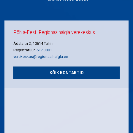
Põhja-Eesti Regionaalhaigla verekeskus
Ädala tn 2, 10614 Tallinn
Registratuur:
617 3001
verekeskus@regionaalhaigla.ee
KÕIK KONTAKTID