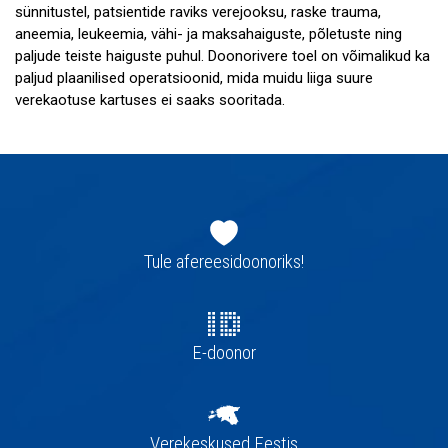
sünnitustel, patsientide raviks verejooksu, raske trauma,
aneemia, leukeemia, vähi- ja maksahaiguste, põletuste ning
paljude teiste haiguste puhul. Doonorivere toel on võimalikud ka
paljud plaanilised operatsioonid, mida muidu liiga suure
verekaotuse kartuses ei saaks sooritada.
Jaluse
navigatsioon
Tule afereesidoonoriks!
E-doonor
Verekeskused Eestis