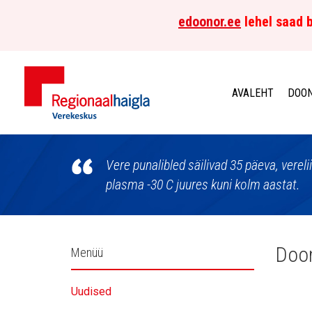
edoonor.ee
lehel saad b
AVALEHT
DOON
Põhja-
Eesti
Vere punalibled säilivad 35 päeva, vereli
plasma -30 C juures kuni kolm aastat.
Regionaalhaigla
Verekeskus
Külgpaani
Doon
Menüü
navigatsioon
Uudised