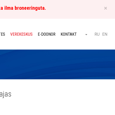
×
ka ilma broneeringuta.
ET
TES
VEREKESKUS
E-DOONOR
KONTAKT
RU
EN
Otsi
ajas