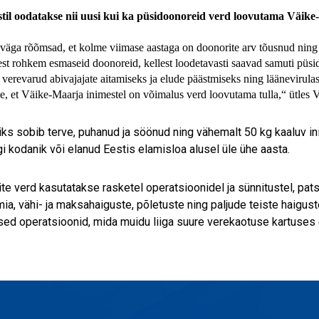
stil oodatakse nii uusi kui ka püsidoonoreid verd loovutama Väike
äga rõõmsad, et kolme viimase aastaga on doonorite arv tõusnud ning s
jest rohkem esmaseid doonoreid, kellest loodetavasti saavad samuti püs
 verevarud abivajajate aitamiseks ja elude päästmiseks ning läänevirul
 et Väike-Maarja inimestel on võimalus verd loovutama tulla,“ ütles Ve
ks sobib terve, puhanud ja söönud ning vähemalt 50 kg kaaluv i
gi kodanik või elanud Eestis elamisloa alusel üle ühe aasta.
te verd kasutatakse rasketel operatsioonidel ja sünnitustel, pat
ia, vähi- ja maksahaiguste, põletuste ning paljude teiste haigust
ised operatsioonid, mida muidu liiga suure verekaotuse kartuses 