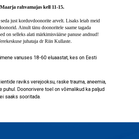
-Maarja rahvamajas kell 11-15.
eda just korduvdoonorite arvelt. Lisaks leiab meid
idoonorid. Ainult tänu doonoritele saame tagada
ased on selleks alati märkimisväärse panuse andnud!
rekeskuse juhataja dr Riin Kullaste.
nimene vanuses 18-60 eluaastat, kes on Eesti
sientide raviks verejooksu, raske trauma, aneemia,
e puhul. Doonorivere toel on võimalikud ka paljud
ei saaks sooritada.