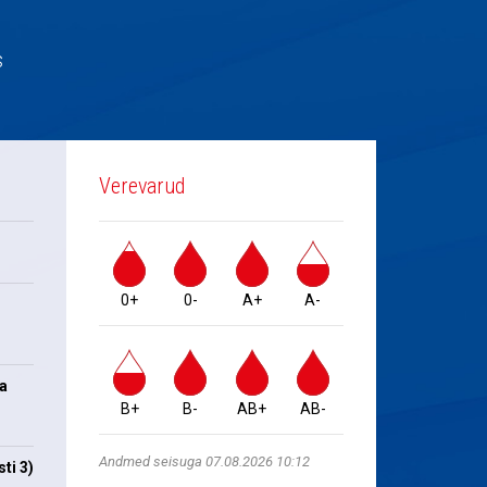
s
Verevarud
0+
0-
A+
A-
na
B+
B-
AB+
AB-
Andmed seisuga 07.08.2026 10:12
ti 3)