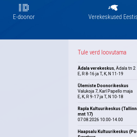
E-doonor
Verekeskused Eesti
Tule verd loovutama
Ädala verekeskus
, Ädala tn 2
E, R 8-16 ja T, K, N 11-19
Ülemiste Doonorikeskus
Valukoja 7, Karl Papello maja
E, K, R 9-17 ja T, N 10-18
Rapla Kultuurikeskus (Tallin
mnt 17)
07.08.2026 10.00-14.00
Haapsalu Kultuurikeskus (Pos