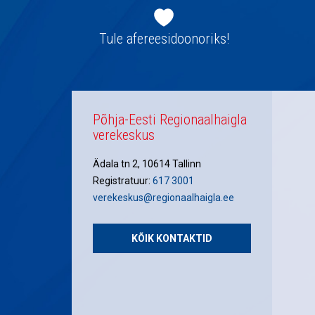
Jaluse
navigatsioon
Tule afereesidoonoriks!
Põhja-Eesti Regionaalhaigla
verekeskus
Ädala tn 2, 10614 Tallinn
Registratuur:
617 3001
verekeskus@regionaalhaigla.ee
KÕIK KONTAKTID