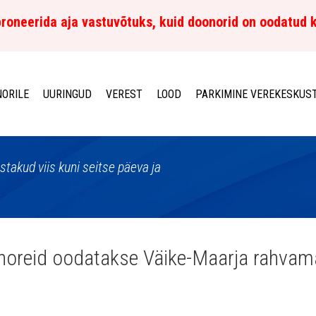
roneerida aja vastuvõtuks, kuid doonorid on oodatud 
ORILE
UURINGUD
VEREST
LOOD
PARKIMINE VEREKESKUS
istakud viis kuni seitse päeva ja
oreid oodatakse Väike-Maarja rahvam