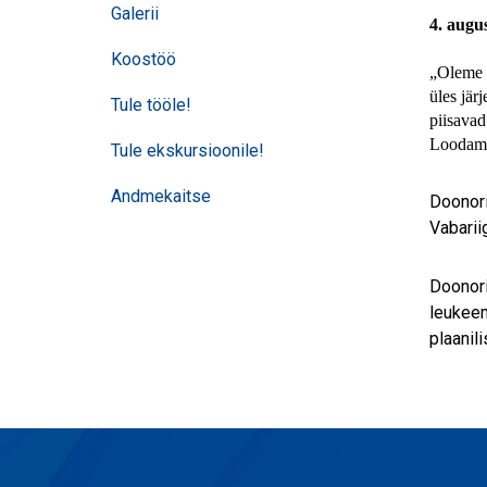
Galerii
4. augu
Koostöö
„Oleme v
üles jär
Tule tööle!
piisavad
Loodame,
Tule ekskursioonile!
Andmekaitse
Doonori
Vabarii
Doonori
leukeem
plaanil