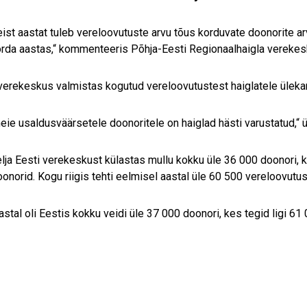
eist aastat tuleb vereloovutuste arvu tõus korduvate doonorite a
rda aastas,“ kommenteeris Põhja-Eesti Regionaalhaigla verekesku
erekeskus valmistas kogutud vereloovutustest haiglatele üleka
eie usaldusväärsetele doonoritele on haiglad hästi varustatud,“ ü
elja Eesti verekeskust külastas mullu kokku üle 36 000 doonori, k
norid. Kogu riigis tehti eelmisel aastal üle 60 500 vereloovutus
astal oli Eestis kokku veidi üle 37 000 doonori, kes tegid ligi 61