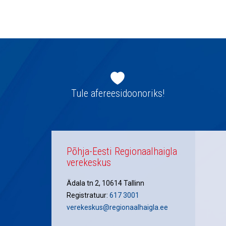
Jaluse
navigatsioon
Tule afereesidoonoriks!
Põhja-Eesti Regionaalhaigla
verekeskus
Ädala tn 2, 10614 Tallinn
Registratuur:
617 3001
verekeskus@regionaalhaigla.ee