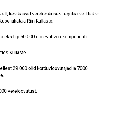
rvelt, kes käivad verekeskuses regulaarselt kaks-
se juhataja Riin Kullaste.
ndeks ligi 50 000 erinevat verekomponenti.
tles Kullaste.
ellest 29 000 olid korduvloovutajad ja 7000
e.
 000 vereloovutust.