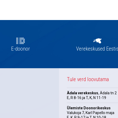
E-doonor
Verekeskused Eesti
Tule verd loovutama
Ädala verekeskus
, Ädala tn 2
E, R 8-16 ja T, K, N 11-19
Ülemiste Doonorikeskus
Valukoja 7, Karl Papello maja
E, K, R 9-17 ja T, N 10-18