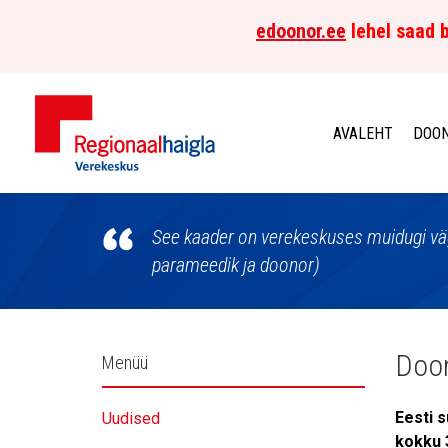
edoonor.ee
lehel saad b
AVALEHT
DOON
Põhja-
Eesti
See kaader on verekeskuses muidugi väga
parameedik ja doonor)
Regionaalhaigla
Verekeskus
Külgpaani
Doon
Menüü
navigatsioon
Eesti s
Uudised
kokku 