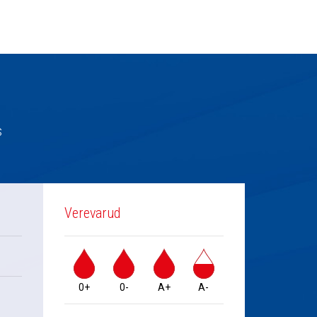
s
Verevarud
0+
0-
A+
A-