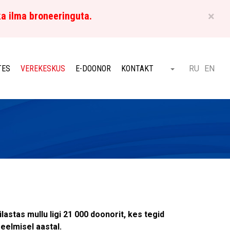
×
ka ilma broneeringuta.
ET
TES
VEREKESKUS
E-DOONOR
KONTAKT
RU
EN
Otsi
astas mullu ligi 21 000 doonorit, kes tegid
eelmisel aastal.