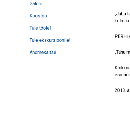
Galerii
„Juba t
Koostöö
kolm ko
Tule tööle!
PERHi v
Tule ekskursioonile!
„Tänu m
Andmekaitse
Kõiki n
esmadoo
2013. a