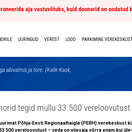
roneerida aja vastuvõtuks, kuid doonorid on oodatud 
ORILE
UURINGUD
VEREST
LOOD
PARKIMINE VEREKESKUS
 abivalmis ja tore. (Kalle Kask,
orid tegid mullu 33 500 vereloovutust
uurimat Põhja-Eesti Regionaalhaigla (PERH) verekeskust kül
33 500 vereloovutust – seda on viiesaja võrra enam kui üle-